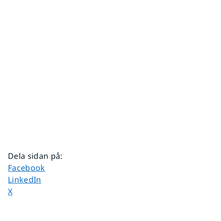
Dela sidan på
:
Dela sidan på
Facebook
Dela sidan på
LinkedIn
Dela sidan på
X