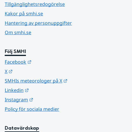
Tillgänglighetsredogörelse
Kakor på smhi.se
Hantering av personuppgifter
Om smhi.se
Följ SMHI
Länk till annan webbplats.
Facebook
Länk till annan webbplats.
X
Länk till annan webbplats.
SMHIs meteorologer på X
Länk till annan webbplats.
Linkedin
Länk till annan webbplats.
Instagram
Policy för sociala medier
Datavärdskap