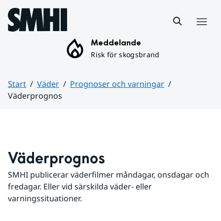
Hoppa till sidans innehåll
Meny
Meddelande
Risk för skogsbrand
Start
Väder
Prognoser och varningar
Väderprognos
Huvudinnehåll
Väderprognos
SMHI publicerar väderfilmer måndagar, onsdagar och 
fredagar. Eller vid särskilda väder- eller 
varningssituationer.