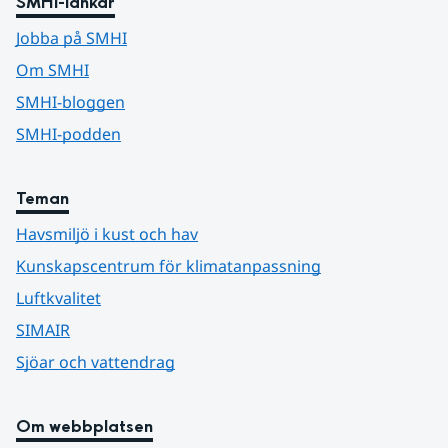
SMHI-länkar
Jobba på SMHI
Om SMHI
SMHI-bloggen
SMHI-podden
Teman
Havsmiljö i kust och hav
Kunskapscentrum för klimatanpassning
Luftkvalitet
SIMAIR
Sjöar och vattendrag
Om webbplatsen