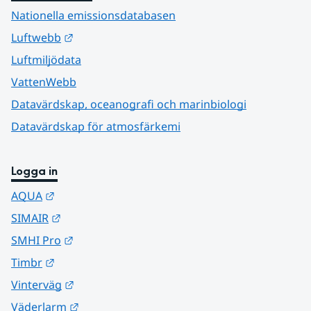
Nationella emissionsdatabasen
Länk till annan webbplats.
Luftwebb
Luftmiljödata
VattenWebb
Datavärdskap, oceanografi och marinbiologi
Datavärdskap för atmosfärkemi
Logga in
Länk till annan webbplats.
AQUA
Länk till annan webbplats.
SIMAIR
Länk till annan webbplats.
SMHI Pro
Länk till annan webbplats.
Timbr
Länk till annan webbplats.
Vinterväg
Länk till annan webbplats.
Väderlarm