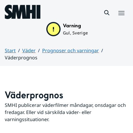
Hoppa till sidans innehåll
Meny
Varning
Gul, Sverige
Start
Väder
Prognoser och varningar
Väderprognos
Huvudinnehåll
Väderprognos
SMHI publicerar väderfilmer måndagar, onsdagar och 
fredagar. Eller vid särskilda väder- eller 
varningssituationer.