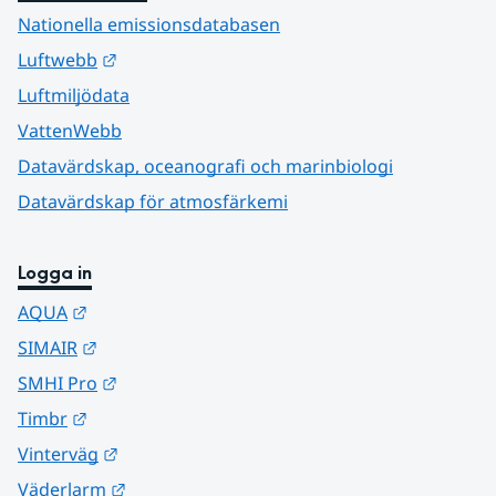
Nationella emissionsdatabasen
Länk till annan webbplats.
Luftwebb
Luftmiljödata
VattenWebb
Datavärdskap, oceanografi och marinbiologi
Datavärdskap för atmosfärkemi
Logga in
Länk till annan webbplats.
AQUA
Länk till annan webbplats.
SIMAIR
Länk till annan webbplats.
SMHI Pro
Länk till annan webbplats.
Timbr
Länk till annan webbplats.
Vinterväg
Länk till annan webbplats.
Väderlarm