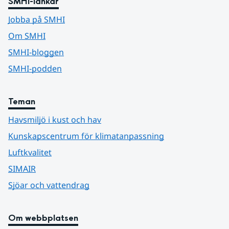
SMHI-länkar
Jobba på SMHI
Om SMHI
SMHI-bloggen
SMHI-podden
Teman
Havsmiljö i kust och hav
Kunskapscentrum för klimatanpassning
Luftkvalitet
SIMAIR
Sjöar och vattendrag
Om webbplatsen