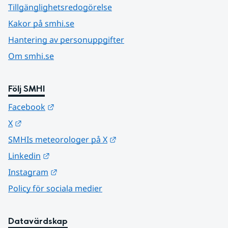
Tillgänglighetsredogörelse
Kakor på smhi.se
Hantering av personuppgifter
Om smhi.se
Följ SMHI
Länk till annan webbplats.
Facebook
Länk till annan webbplats.
X
Länk till annan webbplats.
SMHIs meteorologer på X
Länk till annan webbplats.
Linkedin
Länk till annan webbplats.
Instagram
Policy för sociala medier
Datavärdskap