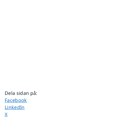
Dela sidan på
:
Dela sidan på
Facebook
Dela sidan på
LinkedIn
Dela sidan på
X