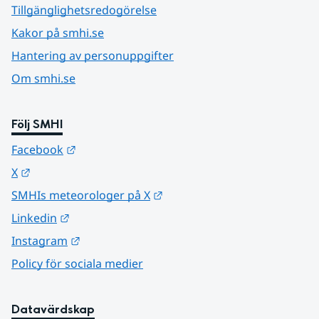
Tillgänglighetsredogörelse
Kakor på smhi.se
Hantering av personuppgifter
Om smhi.se
Följ SMHI
Länk till annan webbplats.
Facebook
Länk till annan webbplats.
X
Länk till annan webbplats.
SMHIs meteorologer på X
Länk till annan webbplats.
Linkedin
Länk till annan webbplats.
Instagram
Policy för sociala medier
Datavärdskap