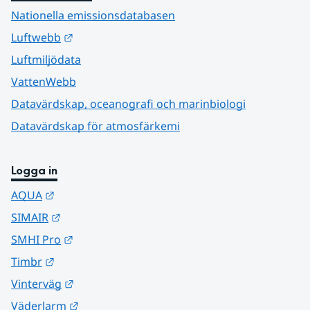
Nationella emissionsdatabasen
Länk till annan webbplats.
Luftwebb
Luftmiljödata
VattenWebb
Datavärdskap, oceanografi och marinbiologi
Datavärdskap för atmosfärkemi
Logga in
Länk till annan webbplats.
AQUA
Länk till annan webbplats.
SIMAIR
Länk till annan webbplats.
SMHI Pro
Länk till annan webbplats.
Timbr
Länk till annan webbplats.
Vinterväg
Länk till annan webbplats.
Väderlarm