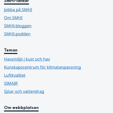
SMHI-länkar
Jobba på SMHI
Om SMHI
SMHI-bloggen
SMHI-podden
Teman
Havsmiljö i kust och hav
Kunskapscentrum för klimatanpassning
Luftkvalitet
SIMAIR
Sjöar och vattendrag
Om webbplatsen