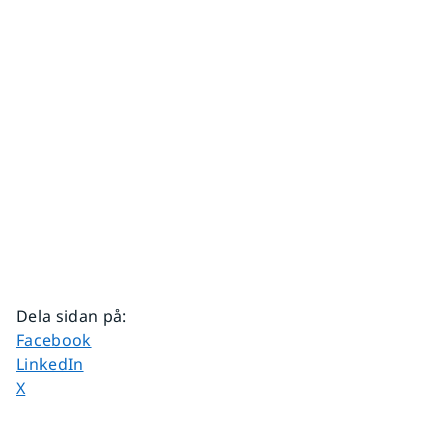
Dela sidan på
:
Dela sidan på
Facebook
Dela sidan på
LinkedIn
Dela sidan på
X