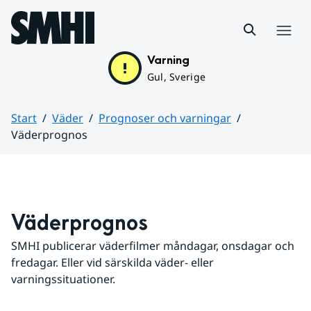
Hoppa till sidans innehåll
Meny
Varning
Gul, Sverige
Start
Väder
Prognoser och varningar
Väderprognos
Huvudinnehåll
Väderprognos
SMHI publicerar väderfilmer måndagar, onsdagar och 
fredagar. Eller vid särskilda väder- eller 
varningssituationer.