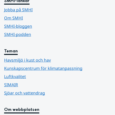
SMHI-länkar
Jobba på SMHI
Om SMHI
SMHI-bloggen
SMHI-podden
Teman
Havsmiljö i kust och hav
Kunskapscentrum för klimatanpassning
Luftkvalitet
SIMAIR
Sjöar och vattendrag
Om webbplatsen