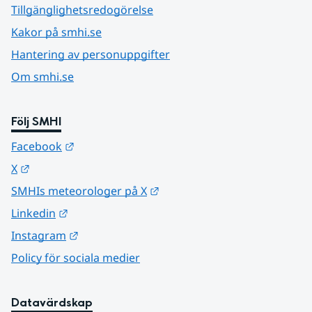
Tillgänglighetsredogörelse
Kakor på smhi.se
Hantering av personuppgifter
Om smhi.se
Följ SMHI
Länk till annan webbplats.
Facebook
Länk till annan webbplats.
X
Länk till annan webbplats.
SMHIs meteorologer på X
Länk till annan webbplats.
Linkedin
Länk till annan webbplats.
Instagram
Policy för sociala medier
Datavärdskap