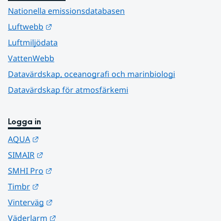
Nationella emissionsdatabasen
Länk till annan webbplats.
Luftwebb
Luftmiljödata
VattenWebb
Datavärdskap, oceanografi och marinbiologi
Datavärdskap för atmosfärkemi
Logga in
Länk till annan webbplats.
AQUA
Länk till annan webbplats.
SIMAIR
Länk till annan webbplats.
SMHI Pro
Länk till annan webbplats.
Timbr
Länk till annan webbplats.
Vinterväg
Länk till annan webbplats.
Väderlarm