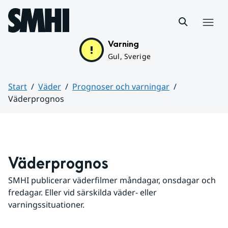
Hoppa till sidans innehåll
Meny
Varning
Gul, Sverige
Start
Väder
Prognoser och varningar
Väderprognos
Huvudinnehåll
Väderprognos
SMHI publicerar väderfilmer måndagar, onsdagar och 
fredagar. Eller vid särskilda väder- eller 
varningssituationer.