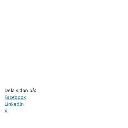
Dela sidan på
:
Dela sidan på
Facebook
Dela sidan på
LinkedIn
Dela sidan på
X