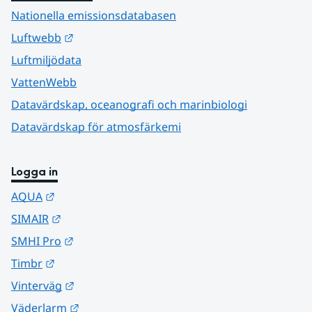
Nationella emissionsdatabasen
Länk till annan webbplats.
Luftwebb
Luftmiljödata
VattenWebb
Datavärdskap, oceanografi och marinbiologi
Datavärdskap för atmosfärkemi
Logga in
Länk till annan webbplats.
AQUA
Länk till annan webbplats.
SIMAIR
Länk till annan webbplats.
SMHI Pro
Länk till annan webbplats.
Timbr
Länk till annan webbplats.
Vinterväg
Länk till annan webbplats.
Väderlarm