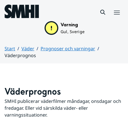
Hoppa till sidans innehåll
Meny
Varning
Gul, Sverige
Start
Väder
Prognoser och varningar
Väderprognos
Huvudinnehåll
Väderprognos
SMHI publicerar väderfilmer måndagar, onsdagar och 
fredagar. Eller vid särskilda väder- eller 
varningssituationer.