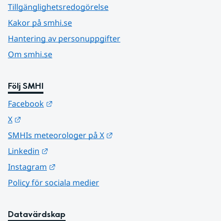
Tillgänglighetsredogörelse
Kakor på smhi.se
Hantering av personuppgifter
Om smhi.se
Följ SMHI
Länk till annan webbplats.
Facebook
Länk till annan webbplats.
X
Länk till annan webbplats.
SMHIs meteorologer på X
Länk till annan webbplats.
Linkedin
Länk till annan webbplats.
Instagram
Policy för sociala medier
Datavärdskap