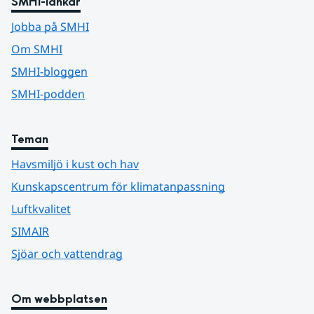
SMHI-länkar
Jobba på SMHI
Om SMHI
SMHI-bloggen
SMHI-podden
Teman
Havsmiljö i kust och hav
Kunskapscentrum för klimatanpassning
Luftkvalitet
SIMAIR
Sjöar och vattendrag
Om webbplatsen