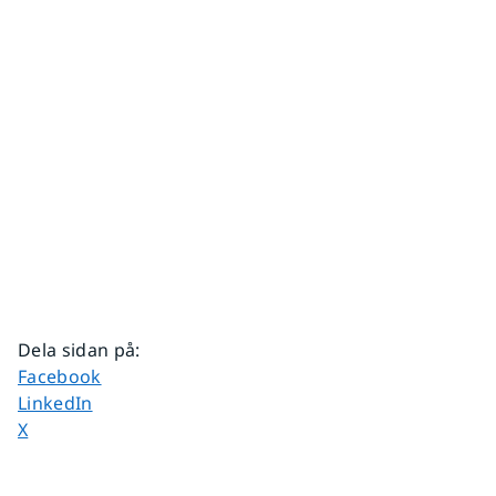
Dela sidan på
:
Dela sidan på
Facebook
Dela sidan på
LinkedIn
Dela sidan på
X