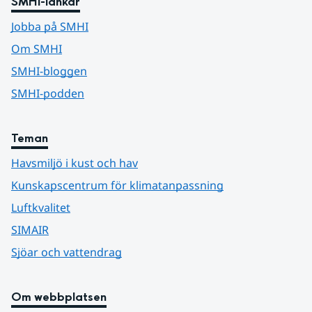
SMHI-länkar
Jobba på SMHI
Om SMHI
SMHI-bloggen
SMHI-podden
Teman
Havsmiljö i kust och hav
Kunskapscentrum för klimatanpassning
Luftkvalitet
SIMAIR
Sjöar och vattendrag
Om webbplatsen