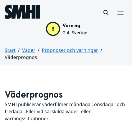
Hoppa till sidans innehåll
Meny
Varning
Gul, Sverige
Start
Väder
Prognoser och varningar
Väderprognos
Huvudinnehåll
Väderprognos
SMHI publicerar väderfilmer måndagar, onsdagar och 
fredagar. Eller vid särskilda väder- eller 
varningssituationer.