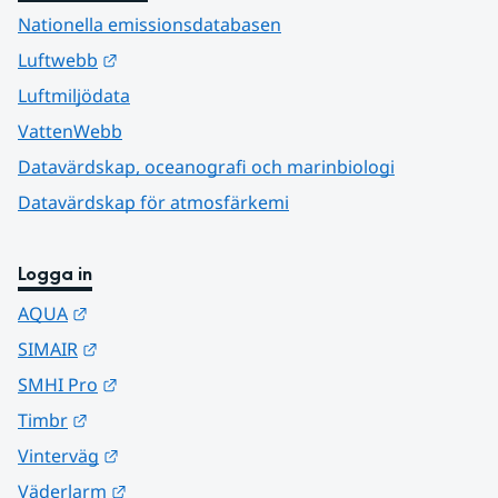
Nationella emissionsdatabasen
Länk till annan webbplats.
Luftwebb
Luftmiljödata
VattenWebb
Datavärdskap, oceanografi och marinbiologi
Datavärdskap för atmosfärkemi
Logga in
Länk till annan webbplats.
AQUA
Länk till annan webbplats.
SIMAIR
Länk till annan webbplats.
SMHI Pro
Länk till annan webbplats.
Timbr
Länk till annan webbplats.
Vinterväg
Länk till annan webbplats.
Väderlarm