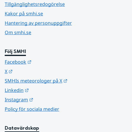
Tillgänglighetsredogörelse
Kakor på smhi.se
Hantering av personuppgifter
Om smhi.se
Följ SMHI
Länk till annan webbplats.
Facebook
Länk till annan webbplats.
X
Länk till annan webbplats.
SMHIs meteorologer på X
Länk till annan webbplats.
Linkedin
Länk till annan webbplats.
Instagram
Policy för sociala medier
Datavärdskap