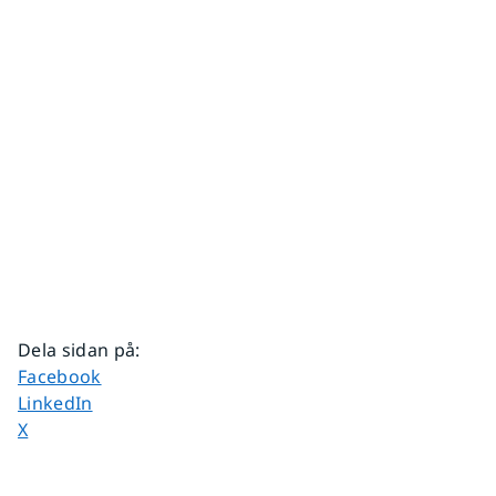
Dela sidan på
:
Dela sidan på
Facebook
Dela sidan på
LinkedIn
Dela sidan på
X