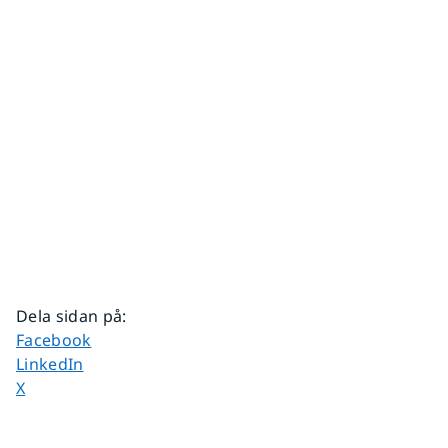
Dela sidan på
:
Dela sidan på
Facebook
Dela sidan på
LinkedIn
Dela sidan på
X