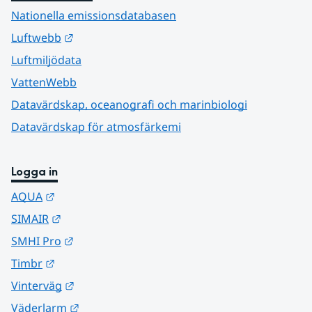
Nationella emissionsdatabasen
Länk till annan webbplats.
Luftwebb
Luftmiljödata
VattenWebb
Datavärdskap, oceanografi och marinbiologi
Datavärdskap för atmosfärkemi
Logga in
Länk till annan webbplats.
AQUA
Länk till annan webbplats.
SIMAIR
Länk till annan webbplats.
SMHI Pro
Länk till annan webbplats.
Timbr
Länk till annan webbplats.
Vinterväg
Länk till annan webbplats.
Väderlarm