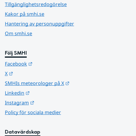
Tillgänglighetsredogörelse
Kakor på smhi.se
Hantering av personuppgifter
Om smhi.se
Följ SMHI
Länk till annan webbplats.
Facebook
Länk till annan webbplats.
X
Länk till annan webbplats.
SMHIs meteorologer på X
Länk till annan webbplats.
Linkedin
Länk till annan webbplats.
Instagram
Policy för sociala medier
Datavärdskap