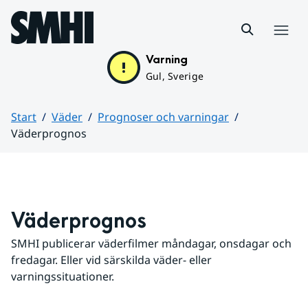
Hoppa till sidans innehåll
Meny
Varning
Gul, Sverige
Start
Väder
Prognoser och varningar
Väderprognos
Huvudinnehåll
Väderprognos
SMHI publicerar väderfilmer måndagar, onsdagar och 
fredagar. Eller vid särskilda väder- eller 
varningssituationer.