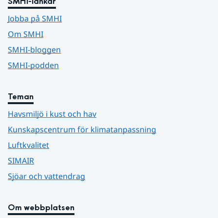
SMHI-länkar
Jobba på SMHI
Om SMHI
SMHI-bloggen
SMHI-podden
Teman
Havsmiljö i kust och hav
Kunskapscentrum för klimatanpassning
Luftkvalitet
SIMAIR
Sjöar och vattendrag
Om webbplatsen