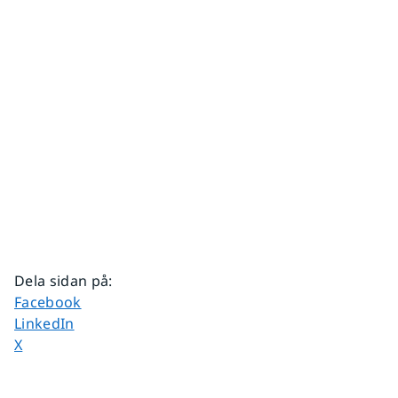
Dela sidan på
:
Dela sidan på
Facebook
Dela sidan på
LinkedIn
Dela sidan på
X