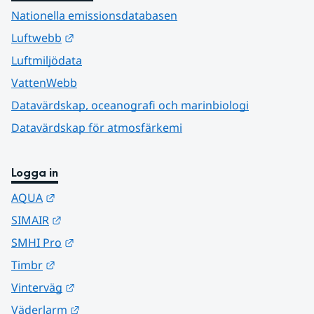
Nationella emissionsdatabasen
Länk till annan webbplats.
Luftwebb
Luftmiljödata
VattenWebb
Datavärdskap, oceanografi och marinbiologi
Datavärdskap för atmosfärkemi
Logga in
Länk till annan webbplats.
AQUA
Länk till annan webbplats.
SIMAIR
Länk till annan webbplats.
SMHI Pro
Länk till annan webbplats.
Timbr
Länk till annan webbplats.
Vinterväg
Länk till annan webbplats.
Väderlarm