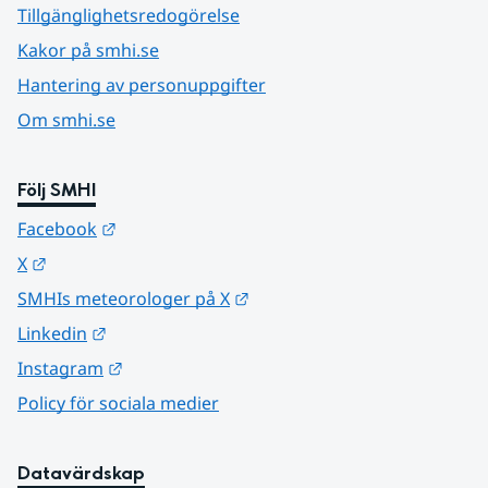
Tillgänglighetsredogörelse
Kakor på smhi.se
Hantering av personuppgifter
Om smhi.se
Följ SMHI
Länk till annan webbplats.
Facebook
Länk till annan webbplats.
X
Länk till annan webbplats.
SMHIs meteorologer på X
Länk till annan webbplats.
Linkedin
Länk till annan webbplats.
Instagram
Policy för sociala medier
Datavärdskap