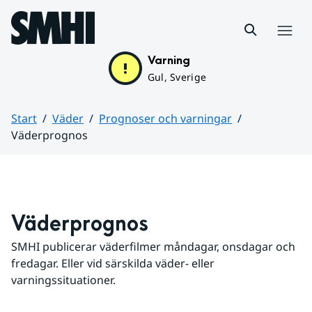
Hoppa till sidans innehåll
Meny
Varning
Gul, Sverige
Start
Väder
Prognoser och varningar
Väderprognos
Huvudinnehåll
Väderprognos
SMHI publicerar väderfilmer måndagar, onsdagar och 
fredagar. Eller vid särskilda väder- eller 
varningssituationer.