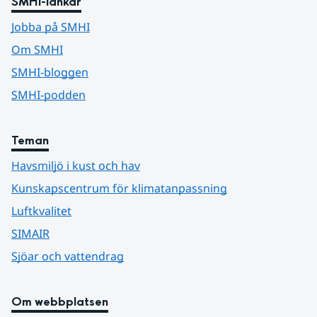
SMHI-länkar
Jobba på SMHI
Om SMHI
SMHI-bloggen
SMHI-podden
Teman
Havsmiljö i kust och hav
Kunskapscentrum för klimatanpassning
Luftkvalitet
SIMAIR
Sjöar och vattendrag
Om webbplatsen