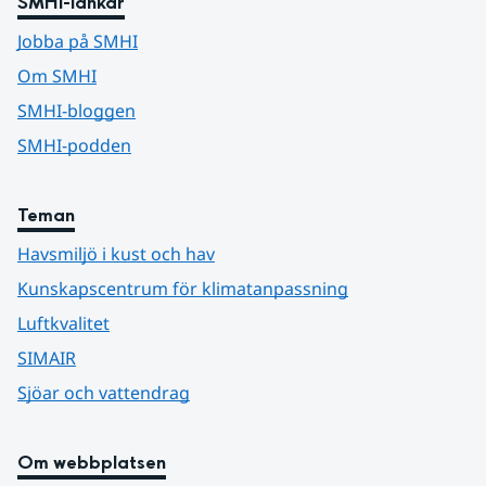
SMHI-länkar
Jobba på SMHI
Om SMHI
SMHI-bloggen
SMHI-podden
Teman
Havsmiljö i kust och hav
Kunskapscentrum för klimatanpassning
Luftkvalitet
SIMAIR
Sjöar och vattendrag
Om webbplatsen