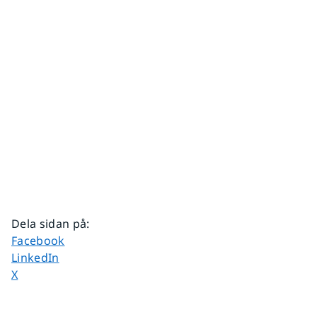
Dela sidan på
:
Dela sidan på
Facebook
Dela sidan på
LinkedIn
Dela sidan på
X