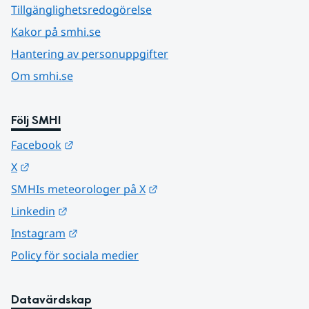
Tillgänglighetsredogörelse
Kakor på smhi.se
Hantering av personuppgifter
Om smhi.se
Följ SMHI
Länk till annan webbplats.
Facebook
Länk till annan webbplats.
X
Länk till annan webbplats.
SMHIs meteorologer på X
Länk till annan webbplats.
Linkedin
Länk till annan webbplats.
Instagram
Policy för sociala medier
Datavärdskap