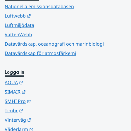
Nationella emissionsdatabasen
Länk till annan webbplats.
Luftwebb
Luftmiljödata
VattenWebb
Datavärdskap, oceanografi och marinbiologi
Datavärdskap för atmosfärkemi
Logga in
Länk till annan webbplats.
AQUA
Länk till annan webbplats.
SIMAIR
Länk till annan webbplats.
SMHI Pro
Länk till annan webbplats.
Timbr
Länk till annan webbplats.
Vinterväg
Länk till annan webbplats.
Väderlarm