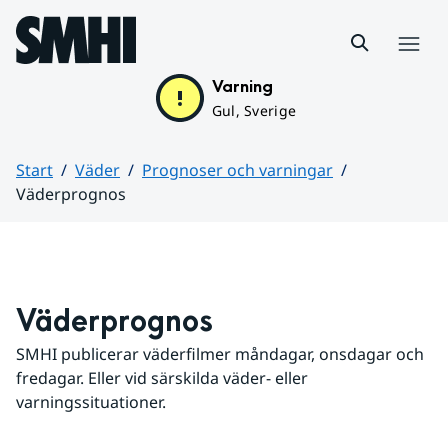
Hoppa till sidans innehåll
Meny
Varning
Gul, Sverige
Start
Väder
Prognoser och varningar
Väderprognos
Huvudinnehåll
Väderprognos
SMHI publicerar väderfilmer måndagar, onsdagar och 
fredagar. Eller vid särskilda väder- eller 
varningssituationer.