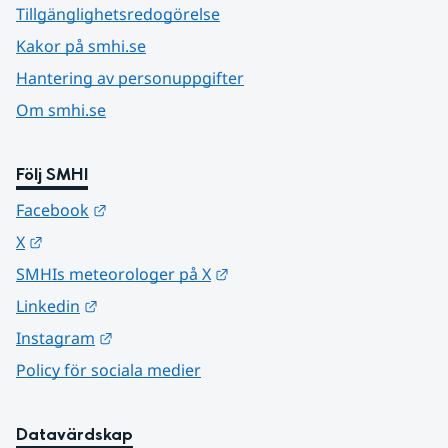
Tillgänglighetsredogörelse
Kakor på smhi.se
Hantering av personuppgifter
Om smhi.se
Följ SMHI
Länk till annan webbplats.
Facebook
Länk till annan webbplats.
X
Länk till annan webbplats.
SMHIs meteorologer på X
Länk till annan webbplats.
Linkedin
Länk till annan webbplats.
Instagram
Policy för sociala medier
Datavärdskap