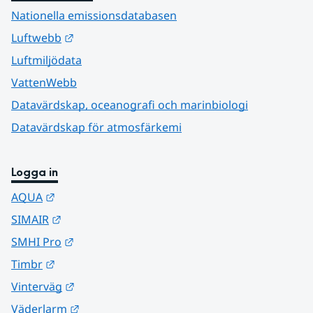
Nationella emissionsdatabasen
Länk till annan webbplats.
Luftwebb
Luftmiljödata
VattenWebb
Datavärdskap, oceanografi och marinbiologi
Datavärdskap för atmosfärkemi
Logga in
Länk till annan webbplats.
AQUA
Länk till annan webbplats.
SIMAIR
Länk till annan webbplats.
SMHI Pro
Länk till annan webbplats.
Timbr
Länk till annan webbplats.
Vinterväg
Länk till annan webbplats.
Väderlarm