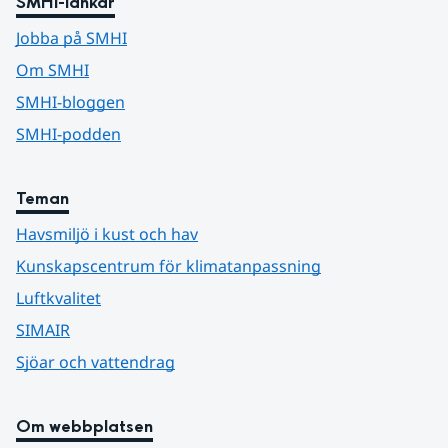
SMHI-länkar
Jobba på SMHI
Om SMHI
SMHI-bloggen
SMHI-podden
Teman
Havsmiljö i kust och hav
Kunskapscentrum för klimatanpassning
Luftkvalitet
SIMAIR
Sjöar och vattendrag
Om webbplatsen