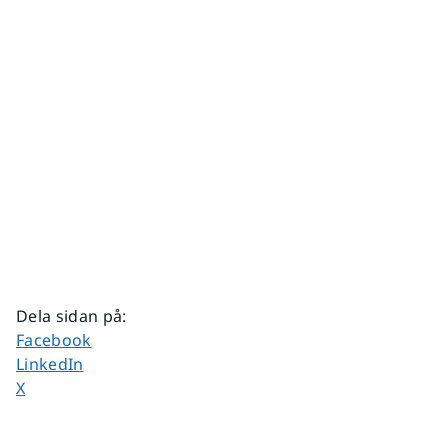
Dela sidan på
:
Dela sidan på
Facebook
Dela sidan på
LinkedIn
Dela sidan på
X