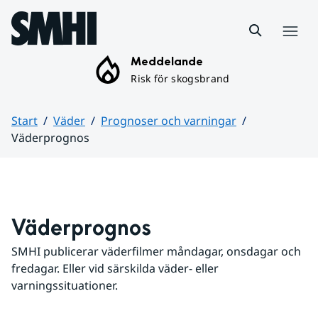
Hoppa till sidans innehåll
Meny
Meddelande
Risk för skogsbrand
Start
Väder
Prognoser och varningar
Väderprognos
Huvudinnehåll
Väderprognos
SMHI publicerar väderfilmer måndagar, onsdagar och 
fredagar. Eller vid särskilda väder- eller 
varningssituationer.