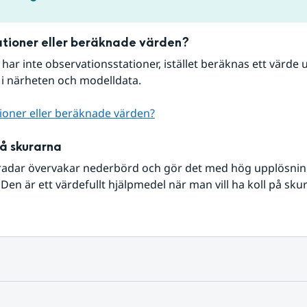
tioner eller beräknade värden?
r har inte observationsstationer, istället beräknas ett värde u
 i närheten och modelldata.
ioner eller beräknade värden?
på skurarna
radar övervakar nederbörd och gör det med hög upplösning 
Den är ett värdefullt hjälpmedel när man vill ha koll på sku