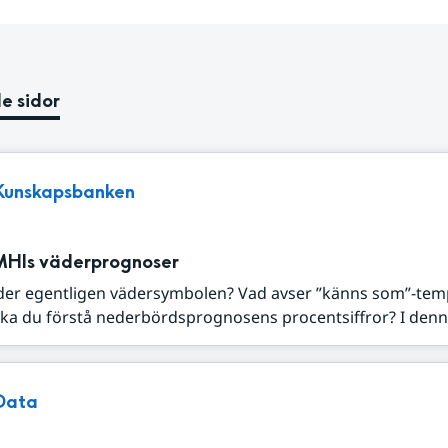
e sidor
Kunskapsbanken
MHIs väderprognoser
der egentligen vädersymbolen? Vad avser ”känns som”-tem
ka du förstå nederbördsprognosens procentsiffror? I denna
Data