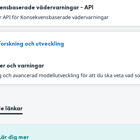
ensbaserade vädervarningar - API
r API för Konsekvensbaserade vädervarningar
Forskning och utveckling
er och varningar
 och avancerad modellutveckling för att du ska veta vad s
e länkar
Lär dig mer