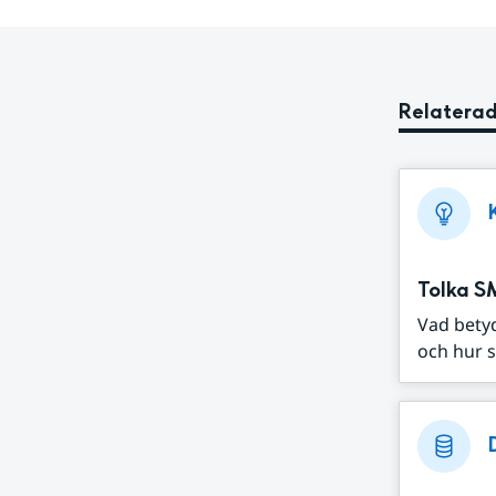
Relaterad
Tolka S
Vad bety
och hur s