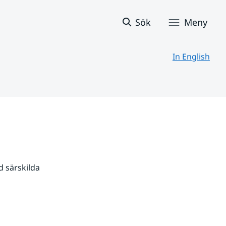
Sök
Meny
In English
 särskilda 