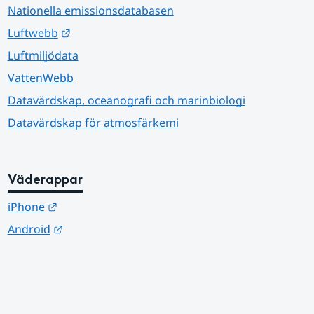
Nationella emissionsdatabasen
Länk till annan webbplats.
Luftwebb
Luftmiljödata
VattenWebb
Datavärdskap, oceanografi och marinbiologi
Datavärdskap för atmosfärkemi
Väderappar
Länk till annan webbplats.
iPhone
Länk till annan webbplats.
Android