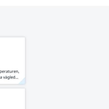
peraturen,
 vägled...