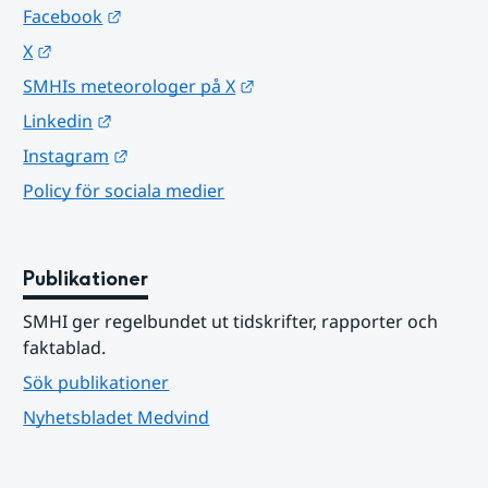
Länk till annan webbplats.
Facebook
Länk till annan webbplats.
X
Länk till annan webbplats.
SMHIs meteorologer på X
Länk till annan webbplats.
Linkedin
Länk till annan webbplats.
Instagram
Policy för sociala medier
Publikationer
SMHI ger regelbundet ut tidskrifter, rapporter och 
faktablad.
Sök publikationer
Nyhetsbladet Medvind