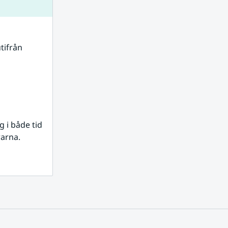
tifrån 
i både tid 
rarna.