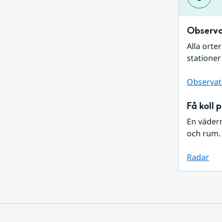
Observa
Alla orte
stationer
Observat
Få koll 
En väder
och rum. 
Radar