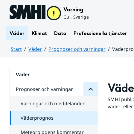
Hoppa till sidans innehåll
Varning
Gul, Sverige
Väder
Klimat
Data
Professionella tjänster
Start
Väder
Prognoser och varningar
Väderpr
varningar
och
Huvudinnehåll
Prognoser
för
Undersidor
Väder
Väde
Prognoser och varningar
SMHI public
Varningar och meddelanden
väder- eller
Väderprognos
Meteorologens kommentar