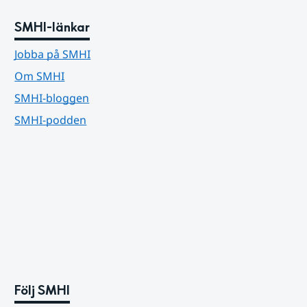
SMHI-länkar
Jobba på SMHI
Om SMHI
SMHI-bloggen
SMHI-podden
Följ SMHI