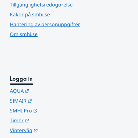
Tillgänglighetsredogörelse
Kakor på smhi.se
Hantering av personuppgifter
Om smhi.se
Logga in
Länk till annan webbplats.
AQUA
Länk till annan webbplats.
SIMAIR
Länk till annan webbplats.
SMHI Pro
Länk till annan webbplats.
Timbr
Länk till annan webbplats.
Vinterväg