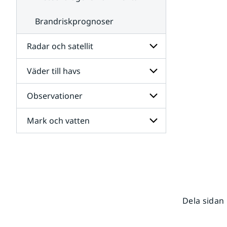
Brandriskprognoser
Radar och satellit
Väder till havs
Undersidor
för
Radar
Observationer
Undersidor
och
för
satellit
Väder
Mark och vatten
Undersidor
till
för
havs
Observationer
Undersidor
för
Mark
och
vatten
Dela sidan