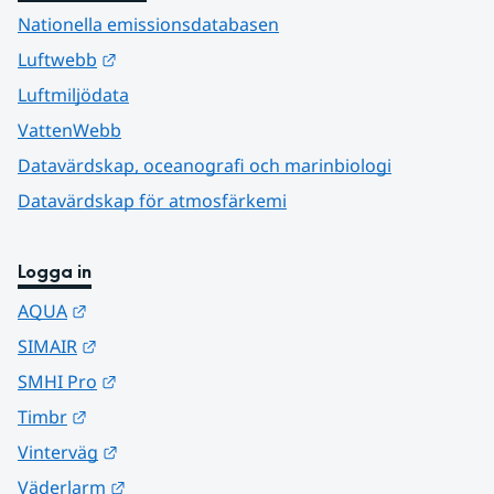
Nationella emissionsdatabasen
Länk till annan webbplats.
Luftwebb
Luftmiljödata
VattenWebb
Datavärdskap, oceanografi och marinbiologi
Datavärdskap för atmosfärkemi
Logga in
Länk till annan webbplats.
AQUA
Länk till annan webbplats.
SIMAIR
Länk till annan webbplats.
SMHI Pro
Länk till annan webbplats.
Timbr
Länk till annan webbplats.
Vinterväg
Länk till annan webbplats.
Väderlarm