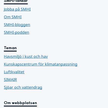
SMHI-länkar
Jobba på SMHI
Om SMHI
SMHI-bloggen
SMHI-podden
Teman
Havsmiljö i kust och hav
Kunskapscentrum för klimatanpassning
Luftkvalitet
SIMAIR
Sjöar och vattendrag
Om webbplatsen