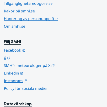
Tillgänglighetsredogörelse
Kakor på smhi.se
Hantering av personuppgifter
Om smhi.se
Följ SMHI
Länk till annan webbplats.
Facebook
Länk till annan webbplats.
X
Länk till annan webbplats.
SMHIs meteorologer på X
Länk till annan webbplats.
Linkedin
Länk till annan webbplats.
Instagram
Policy för sociala medier
Datavärdskap