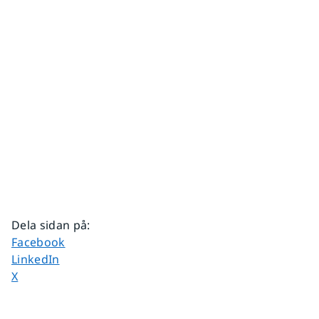
Dela sidan på
:
Dela sidan på
Facebook
Dela sidan på
LinkedIn
Dela sidan på
X