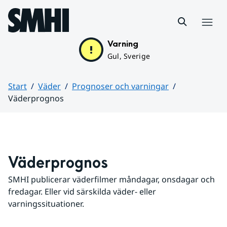
Hoppa till sidans innehåll
Meny
Varning
Gul, Sverige
Start
Väder
Prognoser och varningar
Väderprognos
Huvudinnehåll
Väderprognos
SMHI publicerar väderfilmer måndagar, onsdagar och 
fredagar. Eller vid särskilda väder- eller 
varningssituationer.