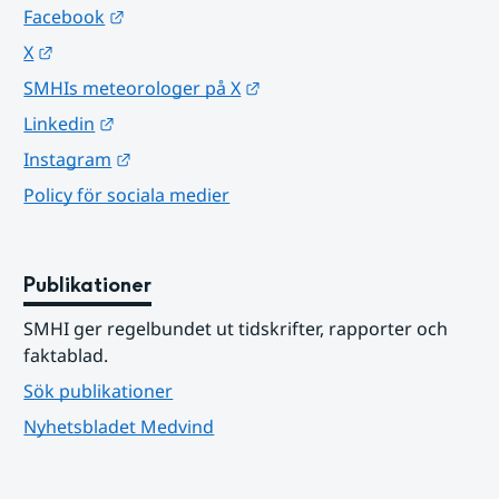
Länk till annan webbplats.
Facebook
Länk till annan webbplats.
X
Länk till annan webbplats.
SMHIs meteorologer på X
Länk till annan webbplats.
Linkedin
Länk till annan webbplats.
Instagram
Policy för sociala medier
Publikationer
SMHI ger regelbundet ut tidskrifter, rapporter och 
faktablad.
Sök publikationer
Nyhetsbladet Medvind