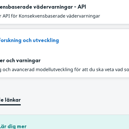
ensbaserade vädervarningar - API
r API för Konsekvensbaserade vädervarningar
Forskning och utveckling
er och varningar
 och avancerad modellutveckling för att du ska veta vad s
e länkar
Lär dig mer