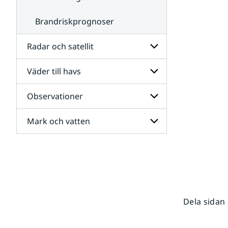
Brandriskprognoser
Radar och satellit
Väder till havs
Undersidor
för
Radar
Observationer
Undersidor
och
för
satellit
Väder
Mark och vatten
Undersidor
till
för
havs
Observationer
Undersidor
för
Mark
och
vatten
Dela sidan