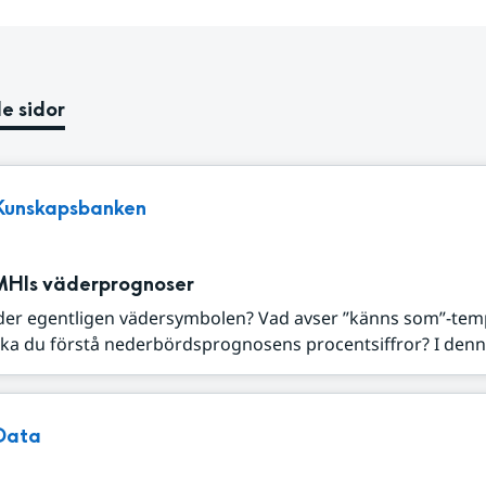
e sidor
Kunskapsbanken
MHIs väderprognoser
der egentligen vädersymbolen? Vad avser ”känns som”-tem
ka du förstå nederbördsprognosens procentsiffror? I denna
Data