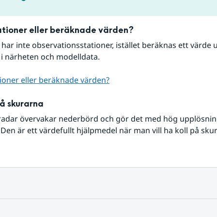
tioner eller beräknade värden?
r har inte observationsstationer, istället beräknas ett värde u
 i närheten och modelldata.
ioner eller beräknade värden?
på skurarna
radar övervakar nederbörd och gör det med hög upplösning 
Den är ett värdefullt hjälpmedel när man vill ha koll på sku