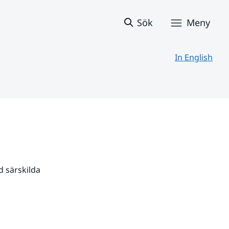
Sök
Meny
In English
 särskilda 