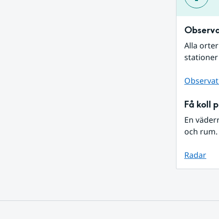
Observa
Alla orte
stationer
Observat
Få koll 
En väder
och rum. 
Radar