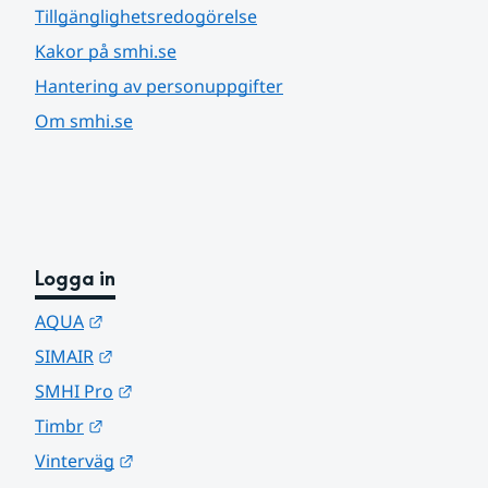
Tillgänglighetsredogörelse
Kakor på smhi.se
Hantering av personuppgifter
Om smhi.se
Logga in
Länk till annan webbplats.
AQUA
Länk till annan webbplats.
SIMAIR
Länk till annan webbplats.
SMHI Pro
Länk till annan webbplats.
Timbr
Länk till annan webbplats.
Vinterväg