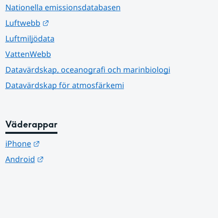
Nationella emissionsdatabasen
Länk till annan webbplats.
Luftwebb
Luftmiljödata
VattenWebb
Datavärdskap, oceanografi och marinbiologi
Datavärdskap för atmosfärkemi
Väderappar
Länk till annan webbplats.
iPhone
Länk till annan webbplats.
Android