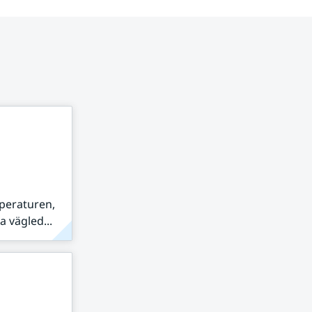
peraturen,
 vägled...