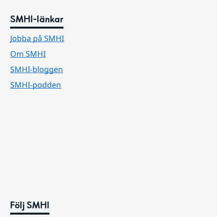
SMHI-länkar
Jobba på SMHI
Om SMHI
SMHI-bloggen
SMHI-podden
Följ SMHI