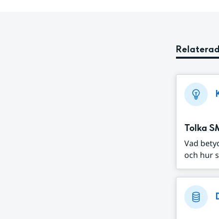
Relaterad
Tolka S
Vad bety
och hur s