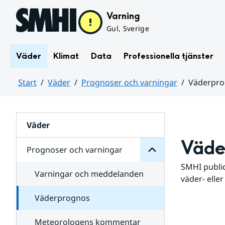
Hoppa till sidans innehåll
Varning
Gul, Sverige
Väder
Klimat
Data
Professionella tjänster
Start
Väder
Prognoser och varningar
Väderpr
varningar
och
Huvudinnehåll
Prognoser
för
Undersidor
Väder
Väde
Prognoser och varningar
SMHI public
Varningar och meddelanden
väder- eller
Väderprognos
Meteorologens kommentar