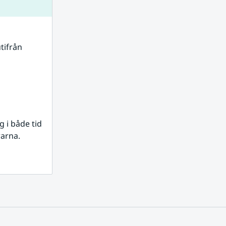
tifrån 
i både tid 
rarna.