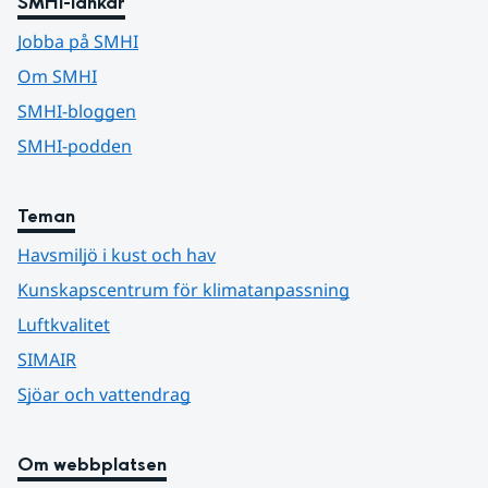
SMHI-länkar
Jobba på SMHI
Om SMHI
SMHI-bloggen
SMHI-podden
Teman
Havsmiljö i kust och hav
Kunskapscentrum för klimatanpassning
Luftkvalitet
SIMAIR
Sjöar och vattendrag
Om webbplatsen