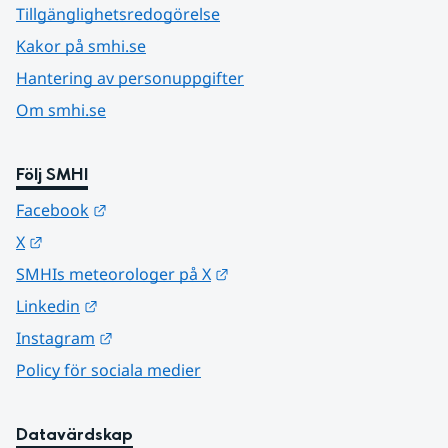
Tillgänglighetsredogörelse
Kakor på smhi.se
Hantering av personuppgifter
Om smhi.se
Följ SMHI
Länk till annan webbplats.
Facebook
Länk till annan webbplats.
X
Länk till annan webbplats.
SMHIs meteorologer på X
Länk till annan webbplats.
Linkedin
Länk till annan webbplats.
Instagram
Policy för sociala medier
Datavärdskap