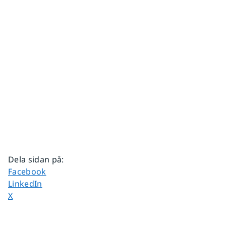
Dela sidan på
:
Dela sidan på
Facebook
Dela sidan på
LinkedIn
Dela sidan på
X