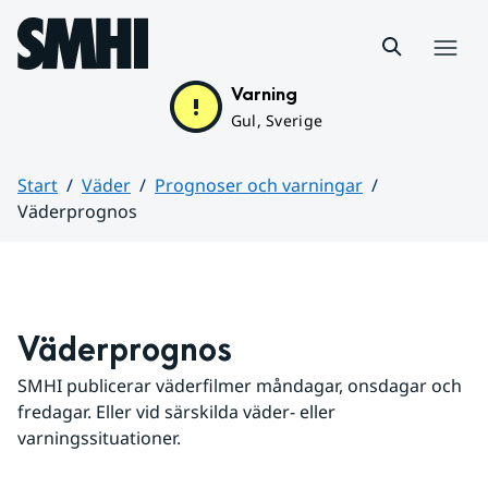
Hoppa till sidans innehåll
Meny
Varning
Gul, Sverige
Start
Väder
Prognoser och varningar
Väderprognos
Huvudinnehåll
Väderprognos
SMHI publicerar väderfilmer måndagar, onsdagar och 
fredagar. Eller vid särskilda väder- eller 
varningssituationer.