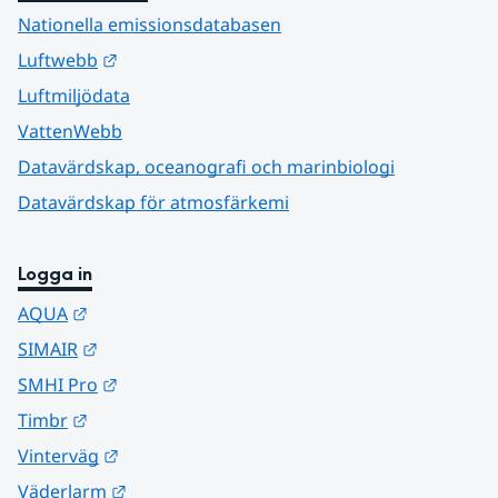
Nationella emissionsdatabasen
Länk till annan webbplats.
Luftwebb
Luftmiljödata
VattenWebb
Datavärdskap, oceanografi och marinbiologi
Datavärdskap för atmosfärkemi
Logga in
Länk till annan webbplats.
AQUA
Länk till annan webbplats.
SIMAIR
Länk till annan webbplats.
SMHI Pro
Länk till annan webbplats.
Timbr
Länk till annan webbplats.
Vinterväg
Länk till annan webbplats.
Väderlarm