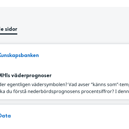
e sidor
Kunskapsbanken
MHIs väderprognoser
der egentligen vädersymbolen? Vad avser ”känns som”-tem
ka du förstå nederbördsprognosens procentsiffror? I denna
Data