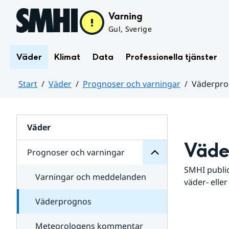
Hoppa till sidans innehåll
Varning
Gul, Sverige
Väder
Klimat
Data
Professionella tjänster
Start
Väder
Prognoser och varningar
Väderpr
varningar
och
Huvudinnehåll
Prognoser
för
Undersidor
Väder
Väde
Prognoser och varningar
SMHI public
Varningar och meddelanden
väder- eller
Väderprognos
Meteorologens kommentar