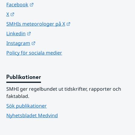
Länk till annan webbplats.
Facebook
Länk till annan webbplats.
X
Länk till annan webbplats.
SMHIs meteorologer på X
Länk till annan webbplats.
Linkedin
Länk till annan webbplats.
Instagram
Policy för sociala medier
Publikationer
SMHI ger regelbundet ut tidskrifter, rapporter och 
faktablad.
Sök publikationer
Nyhetsbladet Medvind