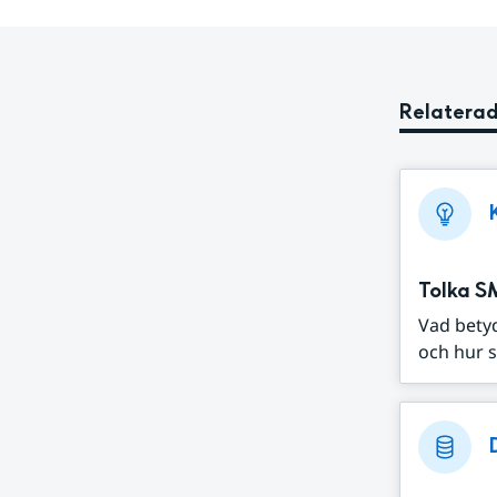
Relaterad
Tolka S
Vad bety
och hur s