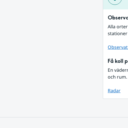
Observa
Alla orte
stationer
Observat
Få koll 
En väder
och rum. 
Radar