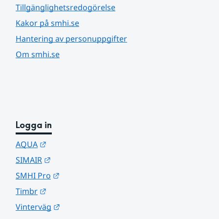
Tillgänglighetsredogörelse
Kakor på smhi.se
Hantering av personuppgifter
Om smhi.se
Logga in
Länk till annan webbplats.
AQUA
Länk till annan webbplats.
SIMAIR
Länk till annan webbplats.
SMHI Pro
Länk till annan webbplats.
Timbr
Länk till annan webbplats.
Vinterväg