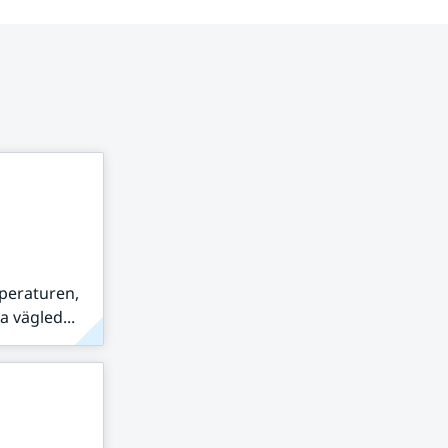
peraturen,
 vägled...