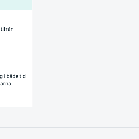
tifrån 
i både tid 
rarna.