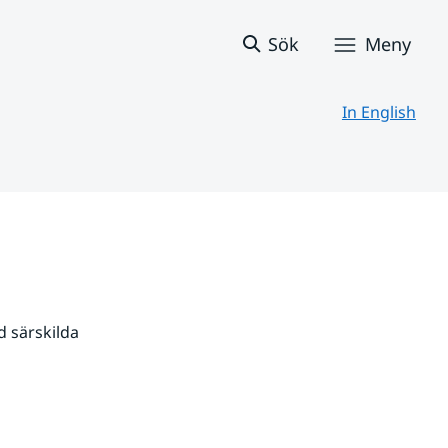
Sök
Meny
In English
 särskilda 