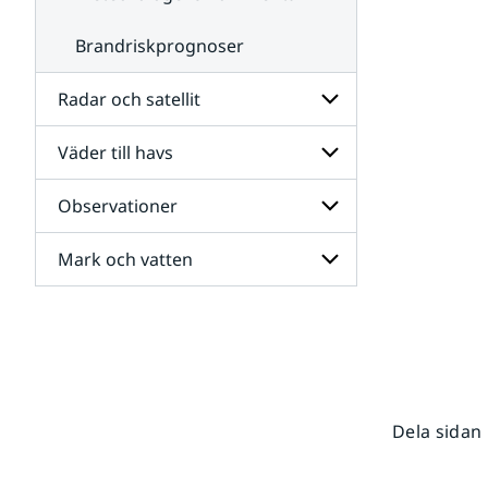
Brandriskprognoser
Radar och satellit
Väder till havs
Undersidor
för
Radar
Observationer
Undersidor
och
för
satellit
Väder
Mark och vatten
Undersidor
till
för
havs
Observationer
Undersidor
för
Mark
och
vatten
Dela sidan