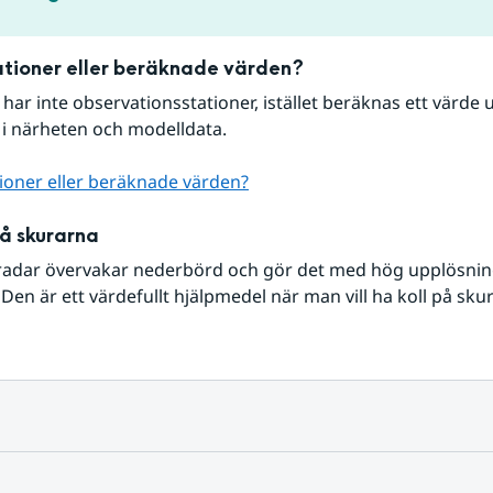
tioner eller beräknade värden?
r har inte observationsstationer, istället beräknas ett värde u
 i närheten och modelldata.
ioner eller beräknade värden?
på skurarna
radar övervakar nederbörd och gör det med hög upplösning 
Den är ett värdefullt hjälpmedel när man vill ha koll på sku