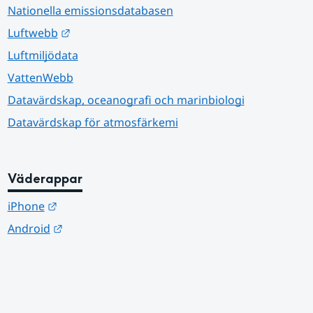
Nationella emissionsdatabasen
Länk till annan webbplats.
Luftwebb
Luftmiljödata
VattenWebb
Datavärdskap, oceanografi och marinbiologi
Datavärdskap för atmosfärkemi
Väderappar
Länk till annan webbplats.
iPhone
Länk till annan webbplats.
Android