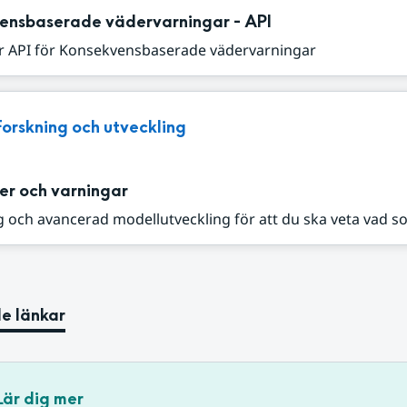
ensbaserade vädervarningar - API
r API för Konsekvensbaserade vädervarningar
Forskning och utveckling
er och varningar
 och avancerad modellutveckling för att du ska veta vad s
e länkar
Lär dig mer