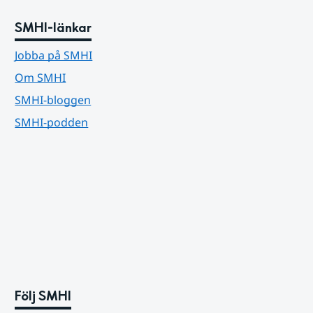
SMHI-länkar
Jobba på SMHI
Om SMHI
SMHI-bloggen
SMHI-podden
Följ SMHI