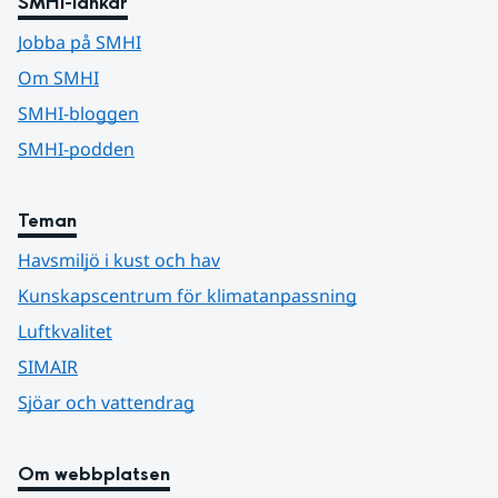
SMHI-länkar
Jobba på SMHI
Om SMHI
SMHI-bloggen
SMHI-podden
Teman
Havsmiljö i kust och hav
Kunskapscentrum för klimatanpassning
Luftkvalitet
SIMAIR
Sjöar och vattendrag
Om webbplatsen