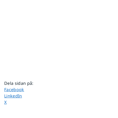
Dela sidan på
:
Dela sidan på
Facebook
Dela sidan på
LinkedIn
Dela sidan på
X