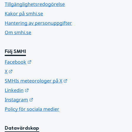
Tillgänglighetsredogörelse
Kakor på smhi.se
Hantering av personuppgifter
Om smhi.se
Följ SMHI
Länk till annan webbplats.
Facebook
Länk till annan webbplats.
X
Länk till annan webbplats.
SMHIs meteorologer på X
Länk till annan webbplats.
Linkedin
Länk till annan webbplats.
Instagram
Policy för sociala medier
Datavärdskap