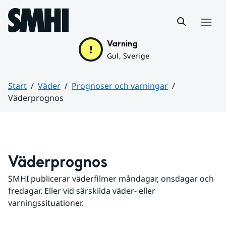
Hoppa till sidans innehåll
Meny
Varning
Gul, Sverige
Start
Väder
Prognoser och varningar
Väderprognos
Huvudinnehåll
Väderprognos
SMHI publicerar väderfilmer måndagar, onsdagar och 
fredagar. Eller vid särskilda väder- eller 
varningssituationer.