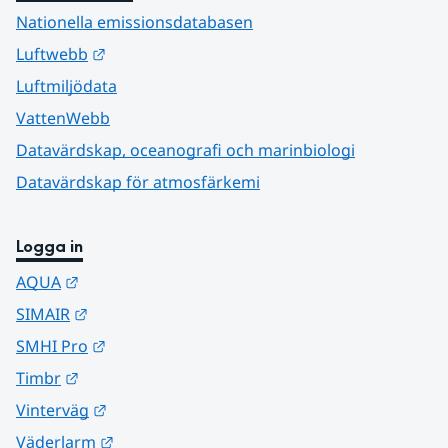
Nationella emissionsdatabasen
Länk till annan webbplats.
Luftwebb
Luftmiljödata
VattenWebb
Datavärdskap, oceanografi och marinbiologi
Datavärdskap för atmosfärkemi
Logga in
Länk till annan webbplats.
AQUA
Länk till annan webbplats.
SIMAIR
Länk till annan webbplats.
SMHI Pro
Länk till annan webbplats.
Timbr
Länk till annan webbplats.
Vinterväg
Länk till annan webbplats.
Väderlarm