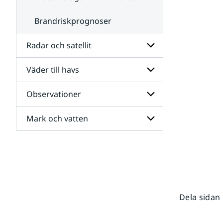
Brandriskprognoser
Radar och satellit
Väder till havs
Undersidor
för
Radar
Observationer
Undersidor
och
för
satellit
Väder
Mark och vatten
Undersidor
till
för
havs
Observationer
Undersidor
för
Mark
och
vatten
Dela sidan