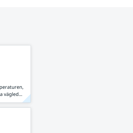
peraturen,
 vägled...