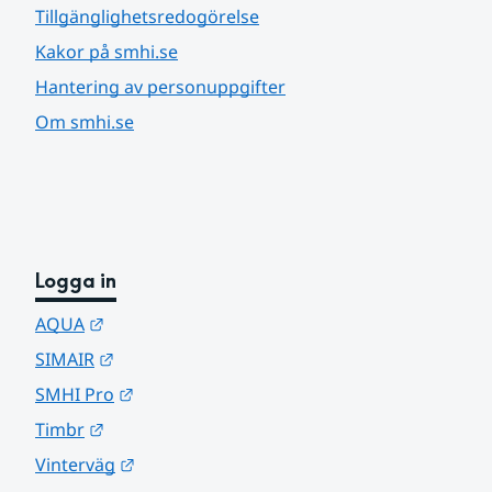
Tillgänglighetsredogörelse
Kakor på smhi.se
Hantering av personuppgifter
Om smhi.se
Logga in
Länk till annan webbplats.
AQUA
Länk till annan webbplats.
SIMAIR
Länk till annan webbplats.
SMHI Pro
Länk till annan webbplats.
Timbr
Länk till annan webbplats.
Vinterväg