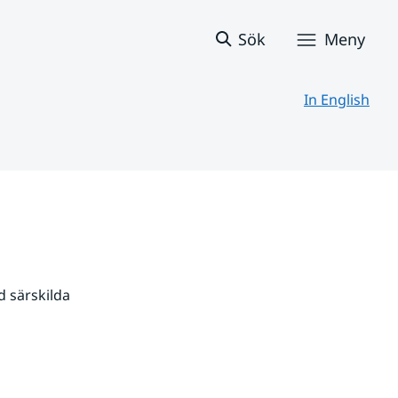
Sök
Meny
In English
 särskilda 