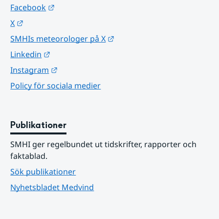
Länk till annan webbplats.
Facebook
Länk till annan webbplats.
X
Länk till annan webbplats.
SMHIs meteorologer på X
Länk till annan webbplats.
Linkedin
Länk till annan webbplats.
Instagram
Policy för sociala medier
Publikationer
SMHI ger regelbundet ut tidskrifter, rapporter och 
faktablad.
Sök publikationer
Nyhetsbladet Medvind