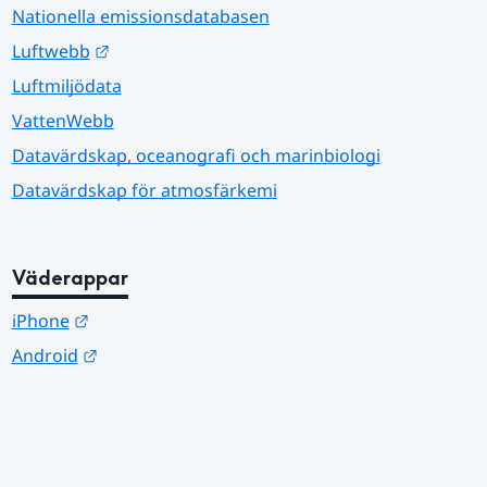
Nationella emissionsdatabasen
Länk till annan webbplats.
Luftwebb
Luftmiljödata
VattenWebb
Datavärdskap, oceanografi och marinbiologi
Datavärdskap för atmosfärkemi
Väderappar
Länk till annan webbplats.
iPhone
Länk till annan webbplats.
Android