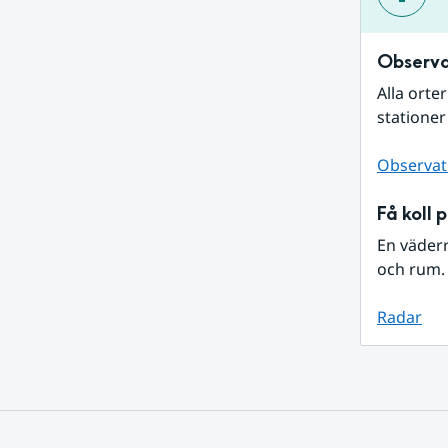
Observa
Alla orte
stationer
Observat
Få koll 
En väder
och rum. 
Radar