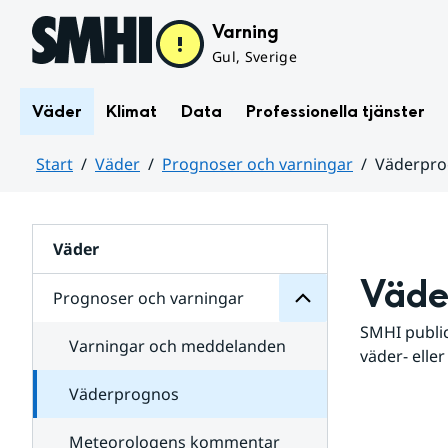
Hoppa till sidans innehåll
Varning
Gul, Sverige
Väder
Klimat
Data
Professionella tjänster
Start
Väder
Prognoser och varningar
Väderpr
varningar
och
Huvudinnehåll
Prognoser
för
Undersidor
Väder
Väde
Prognoser och varningar
SMHI public
Varningar och meddelanden
väder- eller
Väderprognos
Meteorologens kommentar