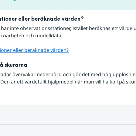
tioner eller beräknade värden?
r har inte observationsstationer, istället beräknas ett värde u
 i närheten och modelldata.
ioner eller beräknade värden?
på skurarna
radar övervakar nederbörd och gör det med hög upplösning 
Den är ett värdefullt hjälpmedel när man vill ha koll på sku