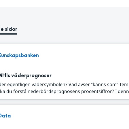
e sidor
Kunskapsbanken
MHIs väderprognoser
der egentligen vädersymbolen? Vad avser ”känns som”-tem
ka du förstå nederbördsprognosens procentsiffror? I denna
Data