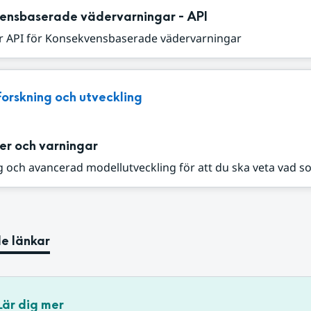
ensbaserade vädervarningar - API
r API för Konsekvensbaserade vädervarningar
Forskning och utveckling
er och varningar
 och avancerad modellutveckling för att du ska veta vad s
e länkar
Lär dig mer