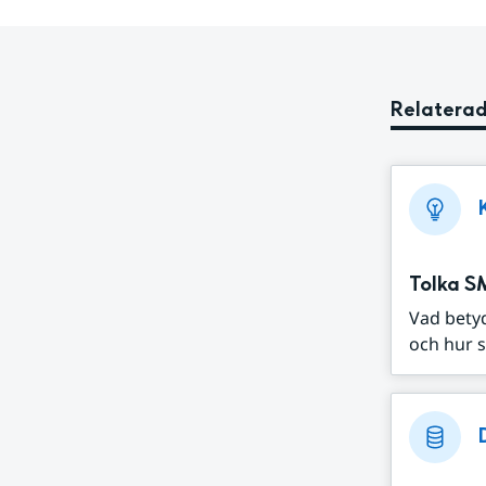
Relaterad
Tolka S
Vad bety
och hur s