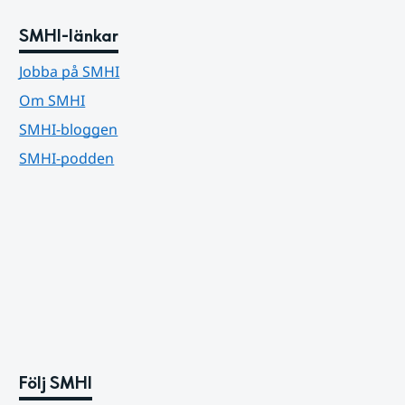
SMHI-länkar
Jobba på SMHI
Om SMHI
SMHI-bloggen
SMHI-podden
Följ SMHI