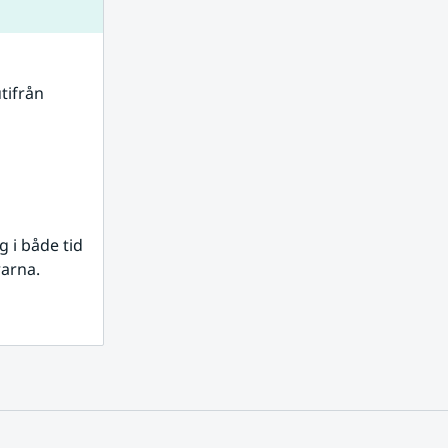
tifrån 
i både tid 
rarna.