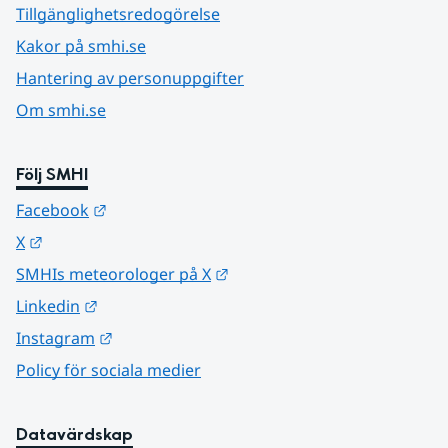
Tillgänglighetsredogörelse
Kakor på smhi.se
Hantering av personuppgifter
Om smhi.se
Följ SMHI
Länk till annan webbplats.
Facebook
Länk till annan webbplats.
X
Länk till annan webbplats.
SMHIs meteorologer på X
Länk till annan webbplats.
Linkedin
Länk till annan webbplats.
Instagram
Policy för sociala medier
Datavärdskap