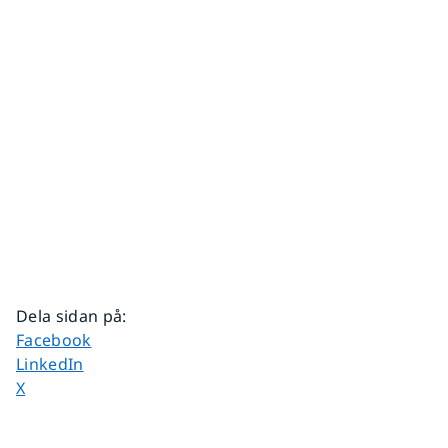
Dela sidan på
:
Dela sidan på
Facebook
Dela sidan på
LinkedIn
Dela sidan på
X