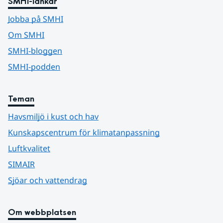
SMHI-länkar
Jobba på SMHI
Om SMHI
SMHI-bloggen
SMHI-podden
Teman
Havsmiljö i kust och hav
Kunskapscentrum för klimatanpassning
Luftkvalitet
SIMAIR
Sjöar och vattendrag
Om webbplatsen