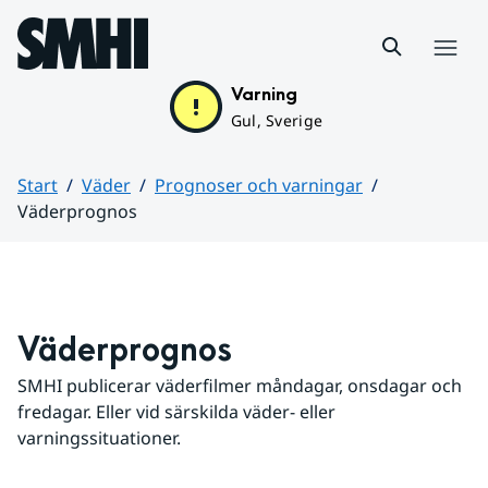
Hoppa till sidans innehåll
Meny
Varning
Gul, Sverige
Start
Väder
Prognoser och varningar
Väderprognos
Huvudinnehåll
Väderprognos
SMHI publicerar väderfilmer måndagar, onsdagar och 
fredagar. Eller vid särskilda väder- eller 
varningssituationer.