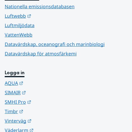
Nationella emissionsdatabasen
Länk till annan webbplats.
Luftwebb
Luftmiljödata
VattenWebb
Datavärdskap, oceanografi och marinbiologi
Datavärdskap för atmosfärkemi
Logga in
Länk till annan webbplats.
AQUA
Länk till annan webbplats.
SIMAIR
Länk till annan webbplats.
SMHI Pro
Länk till annan webbplats.
Timbr
Länk till annan webbplats.
Vinterväg
Länk till annan webbplats.
Väderlarm