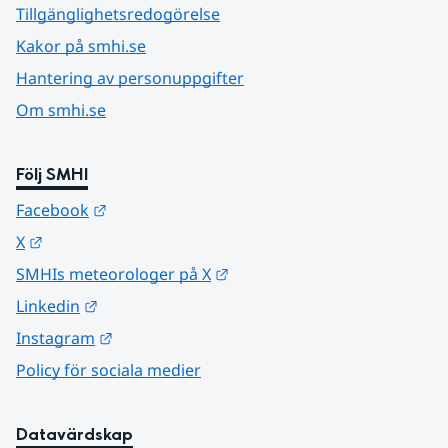
Tillgänglighetsredogörelse
Kakor på smhi.se
Hantering av personuppgifter
Om smhi.se
Följ SMHI
Länk till annan webbplats.
Facebook
Länk till annan webbplats.
X
Länk till annan webbplats.
SMHIs meteorologer på X
Länk till annan webbplats.
Linkedin
Länk till annan webbplats.
Instagram
Policy för sociala medier
Datavärdskap