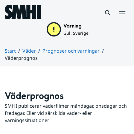
Hoppa till sidans innehåll
Meny
Varning
Gul, Sverige
Start
Väder
Prognoser och varningar
Väderprognos
Huvudinnehåll
Väderprognos
SMHI publicerar väderfilmer måndagar, onsdagar och 
fredagar. Eller vid särskilda väder- eller 
varningssituationer.