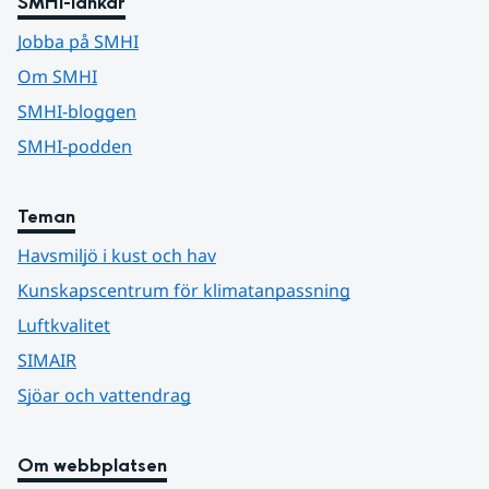
SMHI-länkar
Jobba på SMHI
Om SMHI
SMHI-bloggen
SMHI-podden
Teman
Havsmiljö i kust och hav
Kunskapscentrum för klimatanpassning
Luftkvalitet
SIMAIR
Sjöar och vattendrag
Om webbplatsen