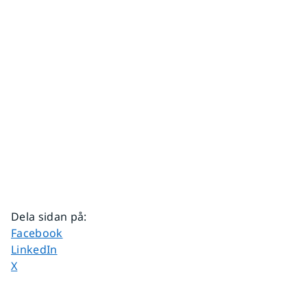
Dela sidan på
:
Dela sidan på
Facebook
Dela sidan på
LinkedIn
Dela sidan på
X