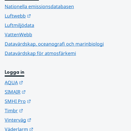
Nationella emissionsdatabasen
Länk till annan webbplats.
Luftwebb
Luftmiljödata
VattenWebb
Datavärdskap, oceanografi och marinbiologi
Datavärdskap för atmosfärkemi
Logga in
Länk till annan webbplats.
AQUA
Länk till annan webbplats.
SIMAIR
Länk till annan webbplats.
SMHI Pro
Länk till annan webbplats.
Timbr
Länk till annan webbplats.
Vinterväg
Länk till annan webbplats.
Väderlarm