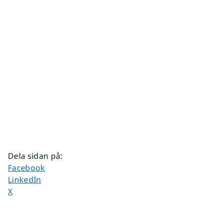
Dela sidan på
:
Dela sidan på
Facebook
Dela sidan på
LinkedIn
Dela sidan på
X