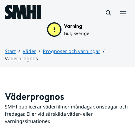
Hoppa till sidans innehåll
Meny
Varning
Gul, Sverige
Start
Väder
Prognoser och varningar
Väderprognos
Huvudinnehåll
Väderprognos
SMHI publicerar väderfilmer måndagar, onsdagar och 
fredagar. Eller vid särskilda väder- eller 
varningssituationer.