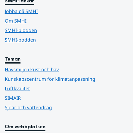
SMHI-länkar
Jobba på SMHI
Om SMHI
SMHI-bloggen
SMHI-podden
Teman
Havsmiljö i kust och hav
Kunskapscentrum för klimatanpassning
Luftkvalitet
SIMAIR
Sjöar och vattendrag
Om webbplatsen