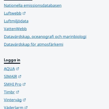
Nationella emissionsdatabasen
Länk till annan webbplats.
Luftwebb
Luftmiljödata
VattenWebb
Datavärdskap, oceanografi och marinbiologi
Datavärdskap för atmosfärkemi
Logga in
Länk till annan webbplats.
AQUA
Länk till annan webbplats.
SIMAIR
Länk till annan webbplats.
SMHI Pro
Länk till annan webbplats.
Timbr
Länk till annan webbplats.
Vinterväg
Länk till annan webbplats.
Väderlarm