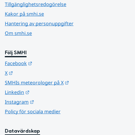
Tillgänglighetsredogörelse
Kakor på smhi.se
Hantering av personuppgifter
Om smhi.se
Följ SMHI
Länk till annan webbplats.
Facebook
Länk till annan webbplats.
X
Länk till annan webbplats.
SMHIs meteorologer på X
Länk till annan webbplats.
Linkedin
Länk till annan webbplats.
Instagram
Policy för sociala medier
Datavärdskap