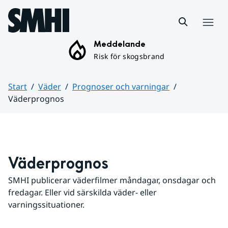
Hoppa till sidans innehåll
Meny
Meddelande
Risk för skogsbrand
Start
Väder
Prognoser och varningar
Väderprognos
Huvudinnehåll
Väderprognos
SMHI publicerar väderfilmer måndagar, onsdagar och 
fredagar. Eller vid särskilda väder- eller 
varningssituationer.