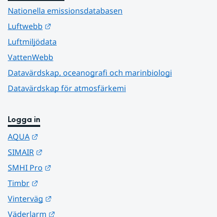
Nationella emissionsdatabasen
Länk till annan webbplats.
Luftwebb
Luftmiljödata
VattenWebb
Datavärdskap, oceanografi och marinbiologi
Datavärdskap för atmosfärkemi
Logga in
Länk till annan webbplats.
AQUA
Länk till annan webbplats.
SIMAIR
Länk till annan webbplats.
SMHI Pro
Länk till annan webbplats.
Timbr
Länk till annan webbplats.
Vinterväg
Länk till annan webbplats.
Väderlarm