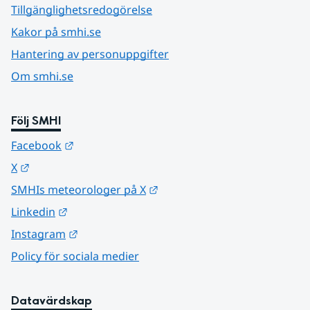
Tillgänglighetsredogörelse
Kakor på smhi.se
Hantering av personuppgifter
Om smhi.se
Följ SMHI
Länk till annan webbplats.
Facebook
Länk till annan webbplats.
X
Länk till annan webbplats.
SMHIs meteorologer på X
Länk till annan webbplats.
Linkedin
Länk till annan webbplats.
Instagram
Policy för sociala medier
Datavärdskap