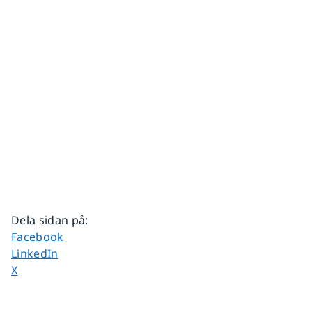
Dela sidan på
:
Dela sidan på
Facebook
Dela sidan på
LinkedIn
Dela sidan på
X