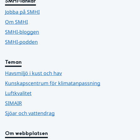
SMHI-länkar
Jobba på SMHI
Om SMHI
SMHI-bloggen
SMHI-podden
Teman
Havsmiljö i kust och hav
Kunskapscentrum för klimatanpassning
Luftkvalitet
SIMAIR
Sjöar och vattendrag
Om webbplatsen