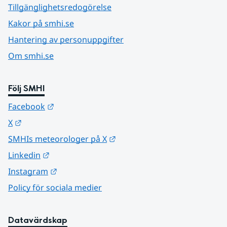
Tillgänglighetsredogörelse
Kakor på smhi.se
Hantering av personuppgifter
Om smhi.se
Följ SMHI
Länk till annan webbplats.
Facebook
Länk till annan webbplats.
X
Länk till annan webbplats.
SMHIs meteorologer på X
Länk till annan webbplats.
Linkedin
Länk till annan webbplats.
Instagram
Policy för sociala medier
Datavärdskap