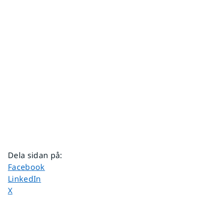
Dela sidan på
:
Dela sidan på
Facebook
Dela sidan på
LinkedIn
Dela sidan på
X