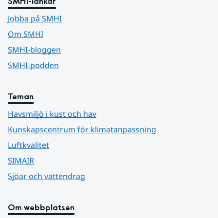
SMHI-länkar
Jobba på SMHI
Om SMHI
SMHI-bloggen
SMHI-podden
Teman
Havsmiljö i kust och hav
Kunskapscentrum för klimatanpassning
Luftkvalitet
SIMAIR
Sjöar och vattendrag
Om webbplatsen