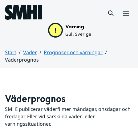
Hoppa till sidans innehåll
Meny
Varning
Gul, Sverige
Start
Väder
Prognoser och varningar
Väderprognos
Huvudinnehåll
Väderprognos
SMHI publicerar väderfilmer måndagar, onsdagar och 
fredagar. Eller vid särskilda väder- eller 
varningssituationer.