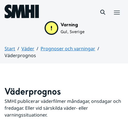
Hoppa till sidans innehåll
Meny
Varning
Gul, Sverige
Start
Väder
Prognoser och varningar
Väderprognos
Huvudinnehåll
Väderprognos
SMHI publicerar väderfilmer måndagar, onsdagar och 
fredagar. Eller vid särskilda väder- eller 
varningssituationer.