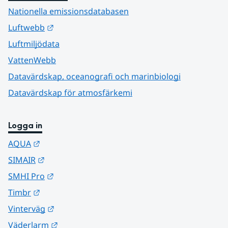
Nationella emissionsdatabasen
Länk till annan webbplats.
Luftwebb
Luftmiljödata
VattenWebb
Datavärdskap, oceanografi och marinbiologi
Datavärdskap för atmosfärkemi
Logga in
Länk till annan webbplats.
AQUA
Länk till annan webbplats.
SIMAIR
Länk till annan webbplats.
SMHI Pro
Länk till annan webbplats.
Timbr
Länk till annan webbplats.
Vinterväg
Länk till annan webbplats.
Väderlarm