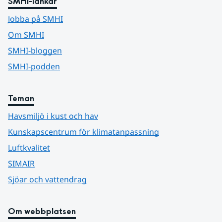
SMHI-länkar
Jobba på SMHI
Om SMHI
SMHI-bloggen
SMHI-podden
Teman
Havsmiljö i kust och hav
Kunskapscentrum för klimatanpassning
Luftkvalitet
SIMAIR
Sjöar och vattendrag
Om webbplatsen