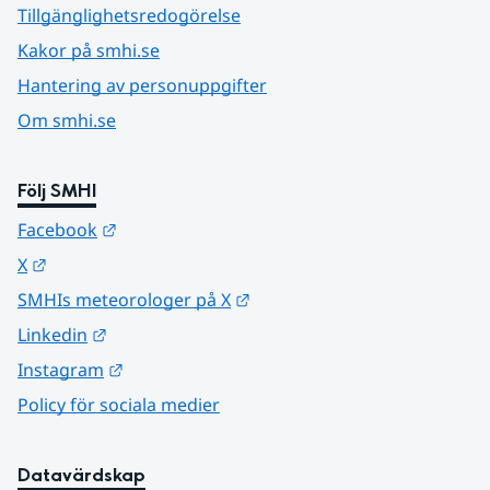
Tillgänglighetsredogörelse
Kakor på smhi.se
Hantering av personuppgifter
Om smhi.se
Följ SMHI
Länk till annan webbplats.
Facebook
Länk till annan webbplats.
X
Länk till annan webbplats.
SMHIs meteorologer på X
Länk till annan webbplats.
Linkedin
Länk till annan webbplats.
Instagram
Policy för sociala medier
Datavärdskap