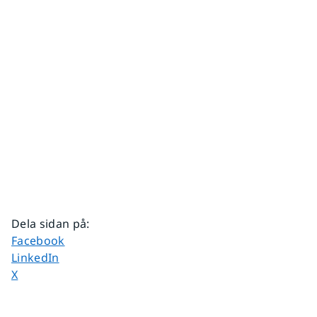
Dela sidan på
:
Dela sidan på
Facebook
Dela sidan på
LinkedIn
Dela sidan på
X