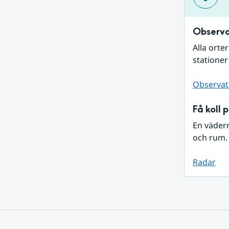
Observa
Alla orte
stationer
Observat
Få koll 
En väder
och rum. 
Radar