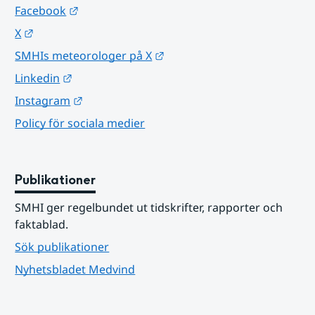
Länk till annan webbplats.
Facebook
Länk till annan webbplats.
X
Länk till annan webbplats.
SMHIs meteorologer på X
Länk till annan webbplats.
Linkedin
Länk till annan webbplats.
Instagram
Policy för sociala medier
Publikationer
SMHI ger regelbundet ut tidskrifter, rapporter och 
faktablad.
Sök publikationer
Nyhetsbladet Medvind