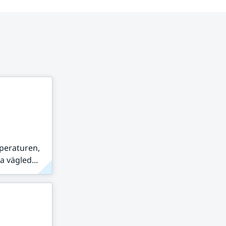
peraturen,
 vägled...