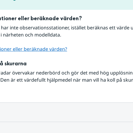
tioner eller beräknade värden?
r har inte observationsstationer, istället beräknas ett värde u
 i närheten och modelldata.
ioner eller beräknade värden?
på skurarna
radar övervakar nederbörd och gör det med hög upplösning 
Den är ett värdefullt hjälpmedel när man vill ha koll på sku