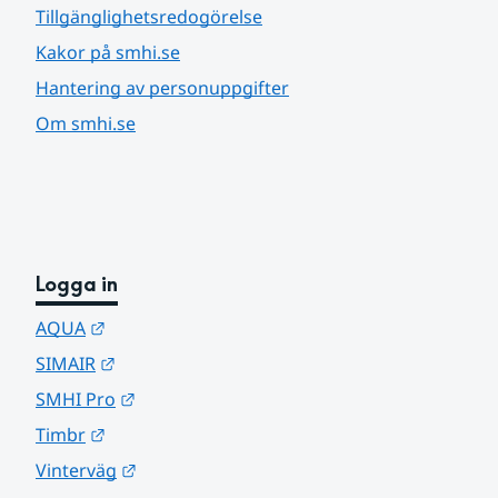
Tillgänglighetsredogörelse
Kakor på smhi.se
Hantering av personuppgifter
Om smhi.se
Logga in
Länk till annan webbplats.
AQUA
Länk till annan webbplats.
SIMAIR
Länk till annan webbplats.
SMHI Pro
Länk till annan webbplats.
Timbr
Länk till annan webbplats.
Vinterväg