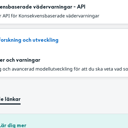
ensbaserade vädervarningar - API
r API för Konsekvensbaserade vädervarningar
Forskning och utveckling
er och varningar
 och avancerad modellutveckling för att du ska veta vad s
e länkar
Lär dig mer