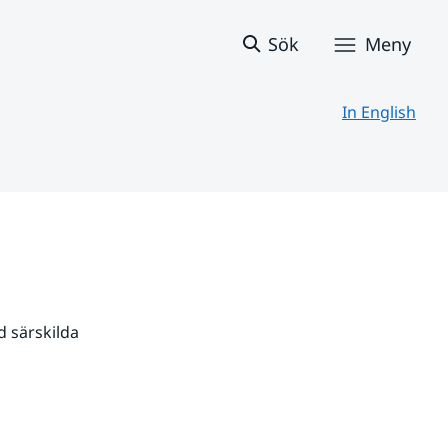
Sök
Meny
In English
 särskilda 