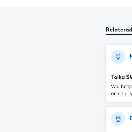
Relaterad
Tolka S
Vad bety
och hur s