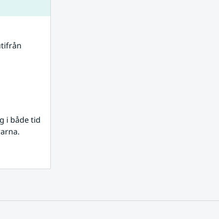
tifrån 
i både tid 
rarna.