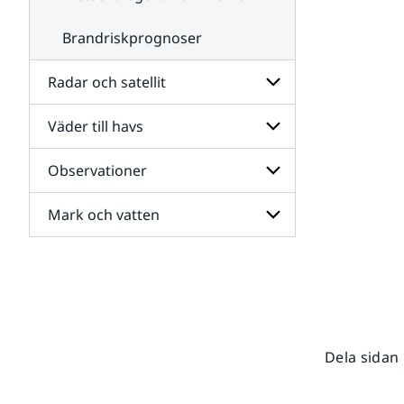
Brandriskprognoser
Radar och satellit
Väder till havs
Undersidor
för
Radar
Observationer
Undersidor
och
för
satellit
Väder
Mark och vatten
Undersidor
till
för
havs
Observationer
Undersidor
för
Mark
och
vatten
Dela sidan