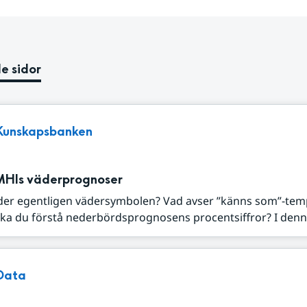
e sidor
Kunskapsbanken
MHIs väderprognoser
der egentligen vädersymbolen? Vad avser ”känns som”-tem
ka du förstå nederbördsprognosens procentsiffror? I denna
Data