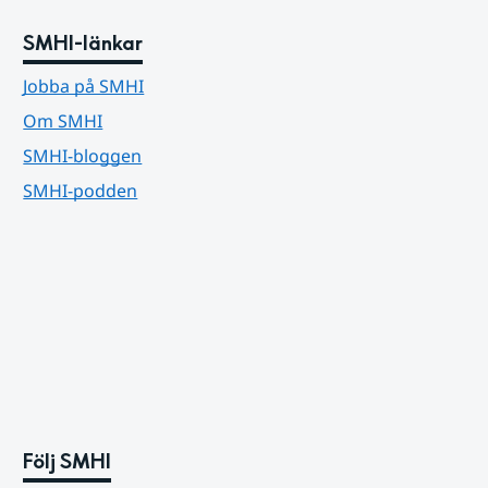
SMHI-länkar
Jobba på SMHI
Om SMHI
SMHI-bloggen
SMHI-podden
Följ SMHI