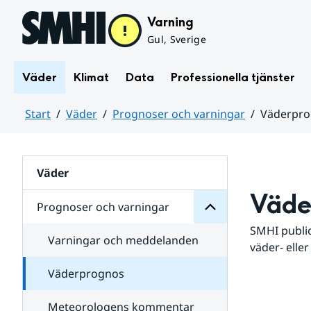
Hoppa till sidans innehåll
Varning
Gul, Sverige
Väder
Klimat
Data
Professionella tjänster
Start
Väder
Prognoser och varningar
Väderpr
varningar
och
Huvudinnehåll
Prognoser
för
Undersidor
Väder
Väde
Prognoser och varningar
SMHI public
Varningar och meddelanden
väder- eller
Väderprognos
Meteorologens kommentar