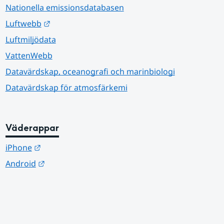
Nationella emissionsdatabasen
Länk till annan webbplats.
Luftwebb
Luftmiljödata
VattenWebb
Datavärdskap, oceanografi och marinbiologi
Datavärdskap för atmosfärkemi
Väderappar
Länk till annan webbplats.
iPhone
Länk till annan webbplats.
Android