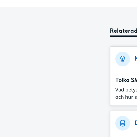
Relaterad
Tolka S
Vad bety
och hur s