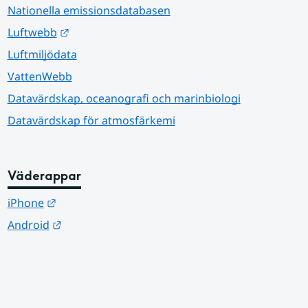
Nationella emissionsdatabasen
Länk till annan webbplats.
Luftwebb
Luftmiljödata
VattenWebb
Datavärdskap, oceanografi och marinbiologi
Datavärdskap för atmosfärkemi
Väderappar
Länk till annan webbplats.
iPhone
Länk till annan webbplats.
Android