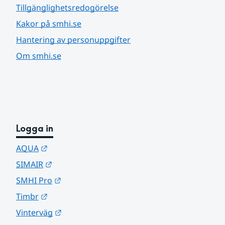
Tillgänglighetsredogörelse
Kakor på smhi.se
Hantering av personuppgifter
Om smhi.se
Logga in
Länk till annan webbplats.
AQUA
Länk till annan webbplats.
SIMAIR
Länk till annan webbplats.
SMHI Pro
Länk till annan webbplats.
Timbr
Länk till annan webbplats.
Vinterväg