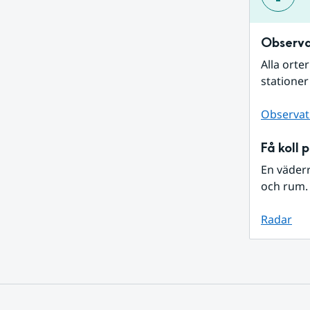
Observa
Alla orte
stationer
Observat
Få koll 
En väder
och rum. 
Radar