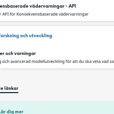
ensbaserade vädervarningar - API
r API för Konsekvensbaserade vädervarningar
Forskning och utveckling
er och varningar
 och avancerad modellutveckling för att du ska veta vad s
e länkar
Lär dig mer