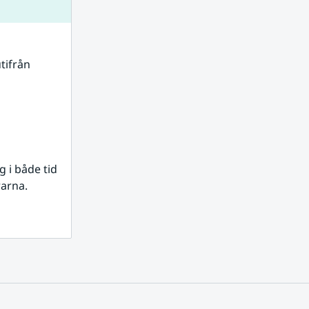
tifrån 
i både tid 
rarna.