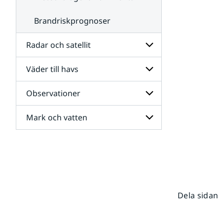
Brandriskprognoser
Radar och satellit
Väder till havs
Undersidor
för
Radar
Observationer
Undersidor
och
för
satellit
Väder
Mark och vatten
Undersidor
till
för
havs
Observationer
Undersidor
för
Mark
och
vatten
Dela sidan