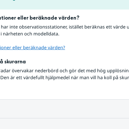
tioner eller beräknade värden?
r har inte observationsstationer, istället beräknas ett värde u
 i närheten och modelldata.
ioner eller beräknade värden?
på skurarna
radar övervakar nederbörd och gör det med hög upplösning 
Den är ett värdefullt hjälpmedel när man vill ha koll på sku