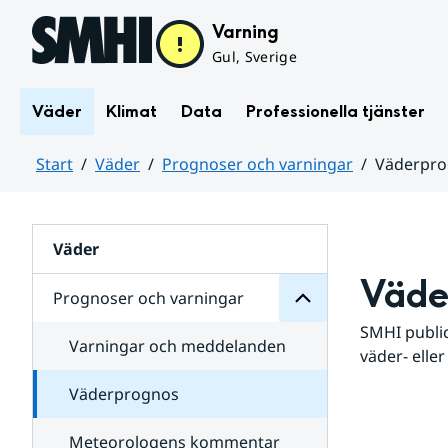
Hoppa till sidans innehåll
Varning
Gul, Sverige
Väder
Klimat
Data
Professionella tjänster
Start
Väder
Prognoser och varningar
Väderpr
varningar
och
Huvudinnehåll
Prognoser
för
Undersidor
Väder
Väde
Prognoser och varningar
SMHI public
Varningar och meddelanden
väder- eller
Väderprognos
Meteorologens kommentar