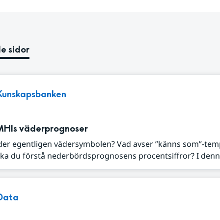
e sidor
Kunskapsbanken
MHIs väderprognoser
der egentligen vädersymbolen? Vad avser ”känns som”-tem
ka du förstå nederbördsprognosens procentsiffror? I denna
Data