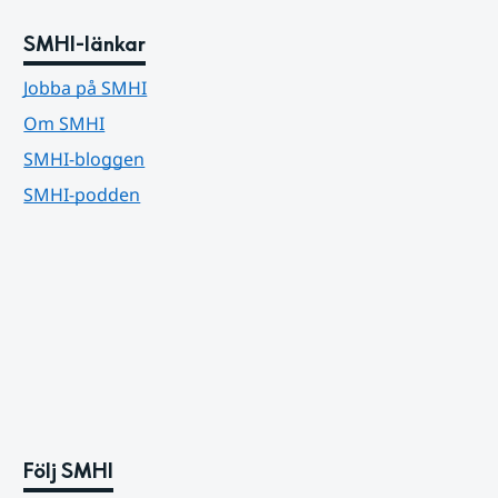
SMHI-länkar
Jobba på SMHI
Om SMHI
SMHI-bloggen
SMHI-podden
Följ SMHI