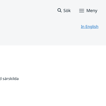
Sök
Meny
In English
 särskilda 