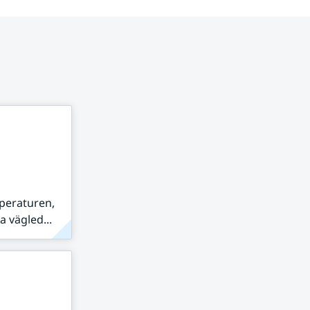
peraturen,
 vägled...