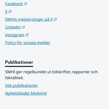
Länk till annan webbplats.
Facebook
Länk till annan webbplats.
X
Länk till annan webbplats.
SMHIs meteorologer på X
Länk till annan webbplats.
Linkedin
Länk till annan webbplats.
Instagram
Policy för sociala medier
Publikationer
SMHI ger regelbundet ut tidskrifter, rapporter och 
faktablad.
Sök publikationer
Nyhetsbladet Medvind