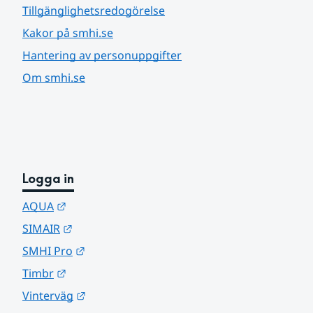
Tillgänglighetsredogörelse
Kakor på smhi.se
Hantering av personuppgifter
Om smhi.se
Logga in
Länk till annan webbplats.
AQUA
Länk till annan webbplats.
SIMAIR
Länk till annan webbplats.
SMHI Pro
Länk till annan webbplats.
Timbr
Länk till annan webbplats.
Vinterväg