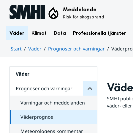
Hoppa till sidans innehåll
Meddelande
Risk för skogsbrand
Väder
Klimat
Data
Professionella tjänster
Start
Väder
Prognoser och varningar
Väderpr
varningar
och
Huvudinnehåll
Prognoser
för
Undersidor
Väder
Väde
Prognoser och varningar
SMHI public
Varningar och meddelanden
väder- eller
Väderprognos
Meteorologens kommentar