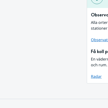
Observa
Alla orte
stationer
Observat
Få koll 
En väder
och rum. 
Radar