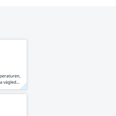
peraturen,
 vägled...