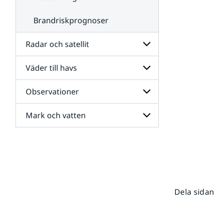
Brandriskprognoser
Radar och satellit
Väder till havs
Undersidor
för
Radar
Observationer
Undersidor
och
för
satellit
Väder
Mark och vatten
Undersidor
till
för
havs
Observationer
Undersidor
för
Mark
och
vatten
Dela sidan