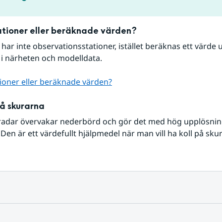
tioner eller beräknade värden?
r har inte observationsstationer, istället beräknas ett värde u
 i närheten och modelldata.
ioner eller beräknade värden?
på skurarna
radar övervakar nederbörd och gör det med hög upplösning 
Den är ett värdefullt hjälpmedel när man vill ha koll på sku