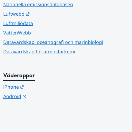
Nationella emissionsdatabasen
Länk till annan webbplats.
Luftwebb
Luftmiljödata
VattenWebb
Datavärdskap, oceanografi och marinbiologi
Datavärdskap för atmosfärkemi
Väderappar
Länk till annan webbplats.
iPhone
Länk till annan webbplats.
Android