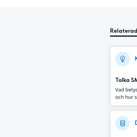
Relaterad
Tolka S
Vad bety
och hur s