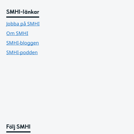
SMHI-länkar
Jobba på SMHI
Om SMHI
SMHI-bloggen
SMHI-podden
Följ SMHI