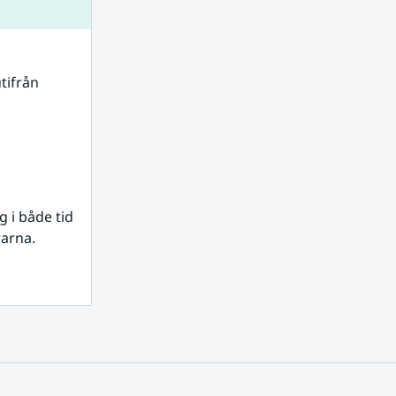
tifrån 
i både tid 
rarna.