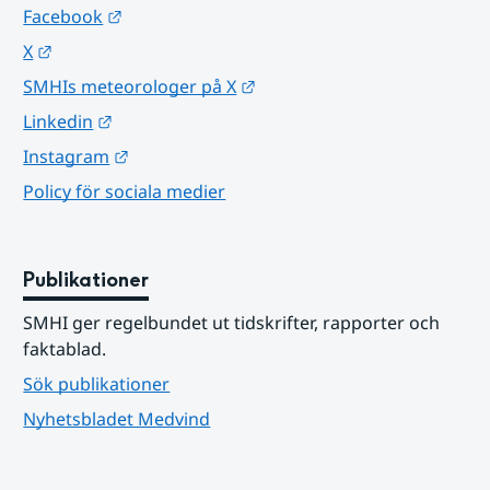
Länk till annan webbplats.
Facebook
Länk till annan webbplats.
X
Länk till annan webbplats.
SMHIs meteorologer på X
Länk till annan webbplats.
Linkedin
Länk till annan webbplats.
Instagram
Policy för sociala medier
Publikationer
SMHI ger regelbundet ut tidskrifter, rapporter och 
faktablad.
Sök publikationer
Nyhetsbladet Medvind