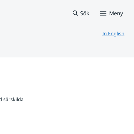
Sök
Meny
In English
 särskilda 