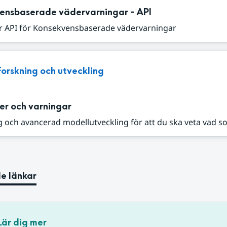
ensbaserade vädervarningar - API
r API för Konsekvensbaserade vädervarningar
Forskning och utveckling
er och varningar
 och avancerad modellutveckling för att du ska veta vad s
e länkar
Lär dig mer