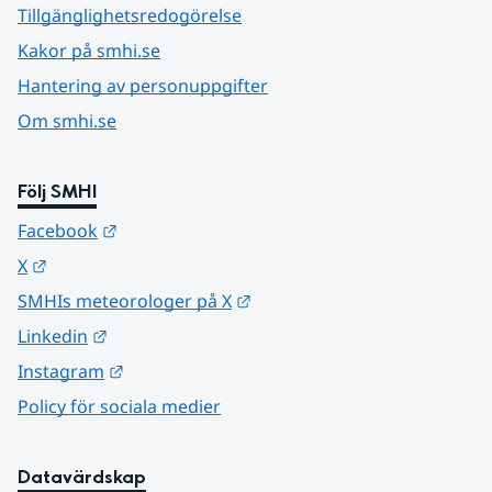
Tillgänglighetsredogörelse
Kakor på smhi.se
Hantering av personuppgifter
Om smhi.se
Följ SMHI
Länk till annan webbplats.
Facebook
Länk till annan webbplats.
X
Länk till annan webbplats.
SMHIs meteorologer på X
Länk till annan webbplats.
Linkedin
Länk till annan webbplats.
Instagram
Policy för sociala medier
Datavärdskap