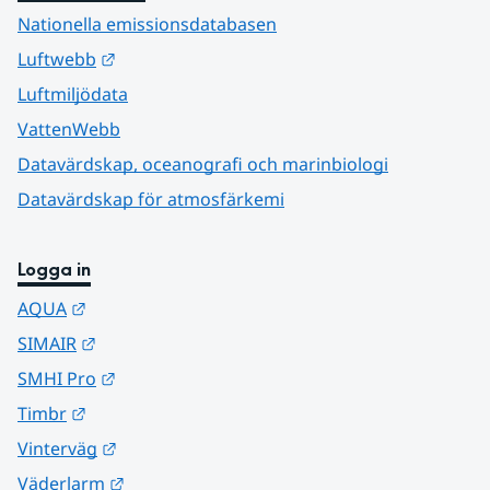
Nationella emissionsdatabasen
Länk till annan webbplats.
Luftwebb
Luftmiljödata
VattenWebb
Datavärdskap, oceanografi och marinbiologi
Datavärdskap för atmosfärkemi
Logga in
Länk till annan webbplats.
AQUA
Länk till annan webbplats.
SIMAIR
Länk till annan webbplats.
SMHI Pro
Länk till annan webbplats.
Timbr
Länk till annan webbplats.
Vinterväg
Länk till annan webbplats.
Väderlarm