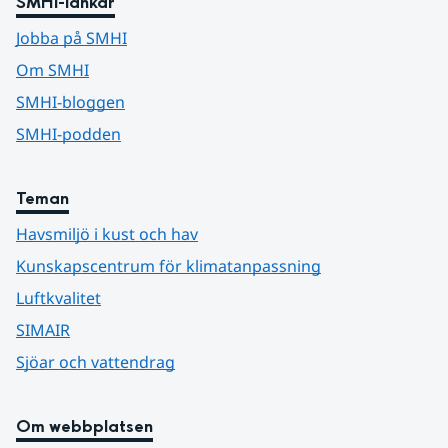
SMHI-länkar
Jobba på SMHI
Om SMHI
SMHI-bloggen
SMHI-podden
Teman
Havsmiljö i kust och hav
Kunskapscentrum för klimatanpassning
Luftkvalitet
SIMAIR
Sjöar och vattendrag
Om webbplatsen