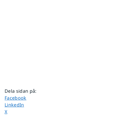
Dela sidan på
:
Dela sidan på
Facebook
Dela sidan på
LinkedIn
Dela sidan på
X