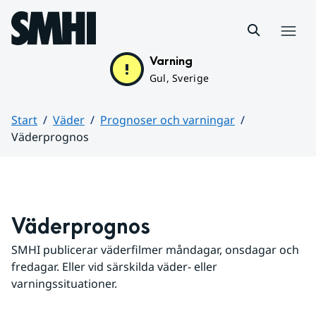
Hoppa till sidans innehåll
Meny
Varning
Gul, Sverige
Start
Väder
Prognoser och varningar
Väderprognos
Huvudinnehåll
Väderprognos
SMHI publicerar väderfilmer måndagar, onsdagar och 
fredagar. Eller vid särskilda väder- eller 
varningssituationer.