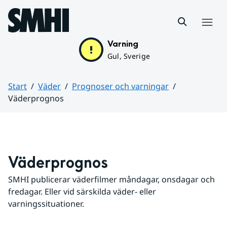
Hoppa till sidans innehåll
Meny
Varning
Gul, Sverige
Start
Väder
Prognoser och varningar
Väderprognos
Huvudinnehåll
Väderprognos
SMHI publicerar väderfilmer måndagar, onsdagar och 
fredagar. Eller vid särskilda väder- eller 
varningssituationer.