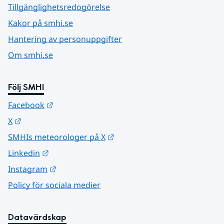
Tillgänglighetsredogörelse
Kakor på smhi.se
Hantering av personuppgifter
Om smhi.se
Följ SMHI
Länk till annan webbplats.
Facebook
Länk till annan webbplats.
X
Länk till annan webbplats.
SMHIs meteorologer på X
Länk till annan webbplats.
Linkedin
Länk till annan webbplats.
Instagram
Policy för sociala medier
Datavärdskap