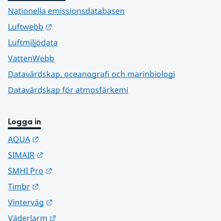
Nationella emissionsdatabasen
Länk till annan webbplats.
Luftwebb
Luftmiljödata
VattenWebb
Datavärdskap, oceanografi och marinbiologi
Datavärdskap för atmosfärkemi
Logga in
Länk till annan webbplats.
AQUA
Länk till annan webbplats.
SIMAIR
Länk till annan webbplats.
SMHI Pro
Länk till annan webbplats.
Timbr
Länk till annan webbplats.
Vinterväg
Länk till annan webbplats.
Väderlarm