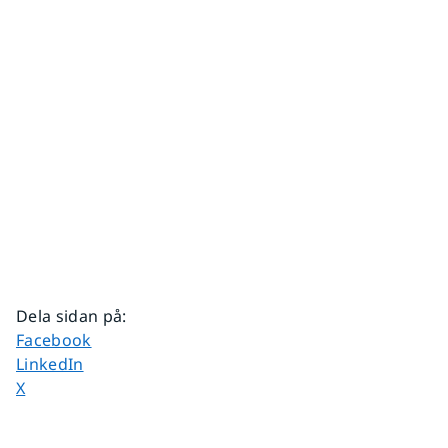
Dela sidan på
:
Dela sidan på
Facebook
Dela sidan på
LinkedIn
Dela sidan på
X