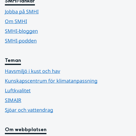
SMHI-länkar
Jobba på SMHI
Om SMHI
SMHI-bloggen
SMHI-podden
Teman
Havsmiljö i kust och hav
Kunskapscentrum för klimatanpassning
Luftkvalitet
SIMAIR
Sjöar och vattendrag
Om webbplatsen