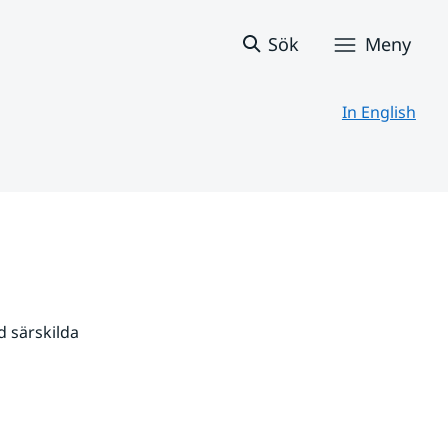
Sök
Meny
In English
 särskilda 