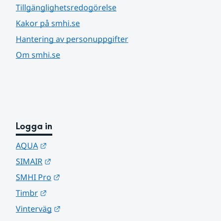
Tillgänglighetsredogörelse
Kakor på smhi.se
Hantering av personuppgifter
Om smhi.se
Logga in
Länk till annan webbplats.
AQUA
Länk till annan webbplats.
SIMAIR
Länk till annan webbplats.
SMHI Pro
Länk till annan webbplats.
Timbr
Länk till annan webbplats.
Vinterväg