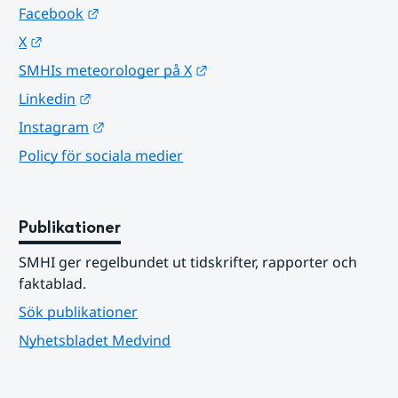
Länk till annan webbplats.
Facebook
Länk till annan webbplats.
X
Länk till annan webbplats.
SMHIs meteorologer på X
Länk till annan webbplats.
Linkedin
Länk till annan webbplats.
Instagram
Policy för sociala medier
Publikationer
SMHI ger regelbundet ut tidskrifter, rapporter och 
faktablad.
Sök publikationer
Nyhetsbladet Medvind