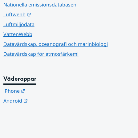
Nationella emissionsdatabasen
Länk till annan webbplats.
Luftwebb
Luftmiljödata
VattenWebb
Datavärdskap, oceanografi och marinbiologi
Datavärdskap för atmosfärkemi
Väderappar
Länk till annan webbplats.
iPhone
Länk till annan webbplats.
Android