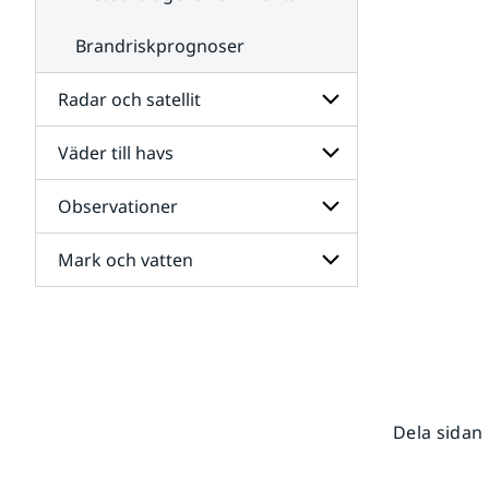
Brandriskprognoser
Radar och satellit
Väder till havs
Undersidor
för
Radar
Observationer
Undersidor
och
för
satellit
Väder
Mark och vatten
Undersidor
till
för
havs
Observationer
Undersidor
för
Mark
och
vatten
Dela sidan