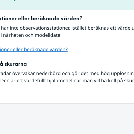
tioner eller beräknade värden?
r har inte observationsstationer, istället beräknas ett värde u
 i närheten och modelldata.
ioner eller beräknade värden?
på skurarna
radar övervakar nederbörd och gör det med hög upplösning 
Den är ett värdefullt hjälpmedel när man vill ha koll på sku