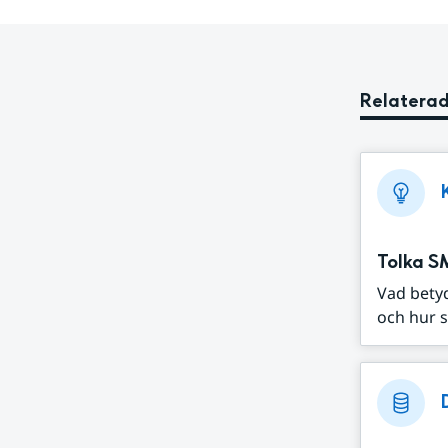
Relaterad
Tolka S
Vad bety
och hur s