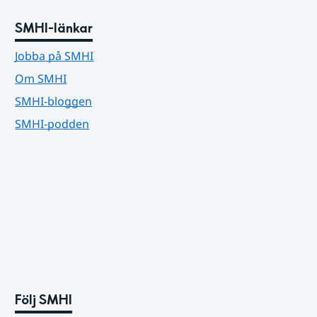
SMHI-länkar
Jobba på SMHI
Om SMHI
SMHI-bloggen
SMHI-podden
Följ SMHI