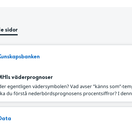
e sidor
Kunskapsbanken
MHIs väderprognoser
der egentligen vädersymbolen? Vad avser ”känns som”-tem
ka du förstå nederbördsprognosens procentsiffror? I denna
Data