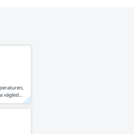
peraturen,
 vägled...