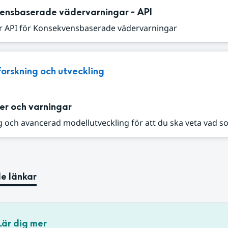
ensbaserade vädervarningar - API
r API för Konsekvensbaserade vädervarningar
Forskning och utveckling
er och varningar
 och avancerad modellutveckling för att du ska veta vad s
e länkar
Lär dig mer