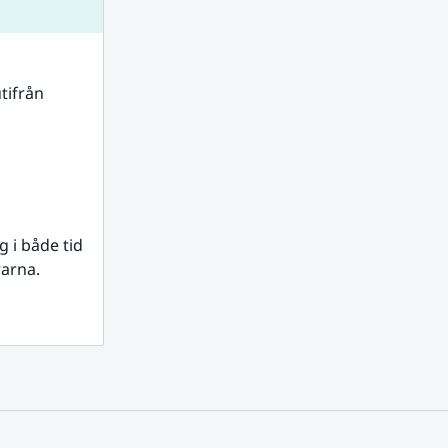
tifrån 
i både tid 
rarna.