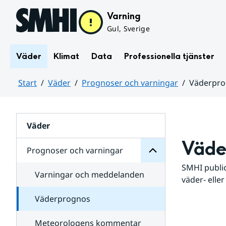
Hoppa till sidans innehåll
Varning
Gul, Sverige
Väder
Klimat
Data
Professionella tjänster
Start
Väder
Prognoser och varningar
Väderpr
varningar
och
Huvudinnehåll
Prognoser
för
Undersidor
Väder
Väde
Prognoser och varningar
SMHI public
Varningar och meddelanden
väder- eller
Väderprognos
Meteorologens kommentar