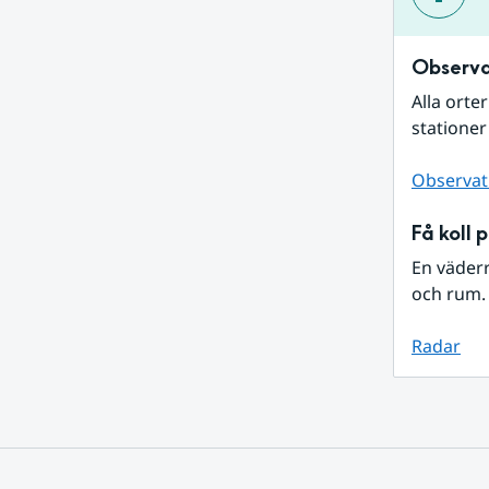
Observa
Alla orte
stationer
Observat
Få koll 
En väder
och rum. 
Radar