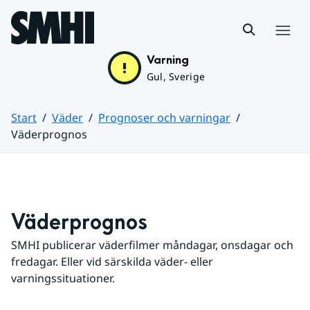
Hoppa till sidans innehåll
Meny
Varning
Gul, Sverige
Start
Väder
Prognoser och varningar
Väderprognos
Huvudinnehåll
Väderprognos
SMHI publicerar väderfilmer måndagar, onsdagar och 
fredagar. Eller vid särskilda väder- eller 
varningssituationer.