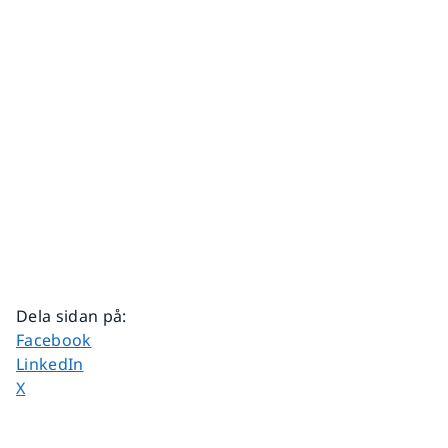
Dela sidan på
:
Dela sidan på
Facebook
Dela sidan på
LinkedIn
Dela sidan på
X