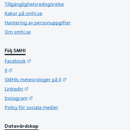
Tillgänglighetsredogörelse
Kakor på smhi.se
Hantering av personuppgifter
Om smhi.se
Följ SMHI
Länk till annan webbplats.
Facebook
Länk till annan webbplats.
X
Länk till annan webbplats.
SMHIs meteorologer på X
Länk till annan webbplats.
Linkedin
Länk till annan webbplats.
Instagram
Policy för sociala medier
Datavärdskap