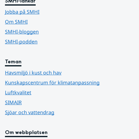
SMHI-länkar
Jobba på SMHI
Om SMHI
SMHI-bloggen
SMHI-podden
Teman
Havsmiljö i kust och hav
Kunskapscentrum för klimatanpassning
Luftkvalitet
SIMAIR
Sjöar och vattendrag
Om webbplatsen