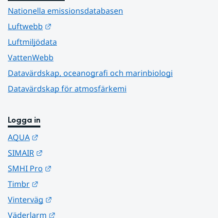
Nationella emissionsdatabasen
Länk till annan webbplats.
Luftwebb
Luftmiljödata
VattenWebb
Datavärdskap, oceanografi och marinbiologi
Datavärdskap för atmosfärkemi
Logga in
Länk till annan webbplats.
AQUA
Länk till annan webbplats.
SIMAIR
Länk till annan webbplats.
SMHI Pro
Länk till annan webbplats.
Timbr
Länk till annan webbplats.
Vinterväg
Länk till annan webbplats.
Väderlarm