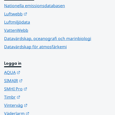
Nationella emissionsdatabasen
Länk till annan webbplats.
Luftwebb
Luftmiljödata
VattenWebb
Datavärdskap, oceanografi och marinbiologi
Datavärdskap för atmosfärkemi
Logga in
Länk till annan webbplats.
AQUA
Länk till annan webbplats.
SIMAIR
Länk till annan webbplats.
SMHI Pro
Länk till annan webbplats.
Timbr
Länk till annan webbplats.
Vinterväg
Länk till annan webbplats.
Väderlarm