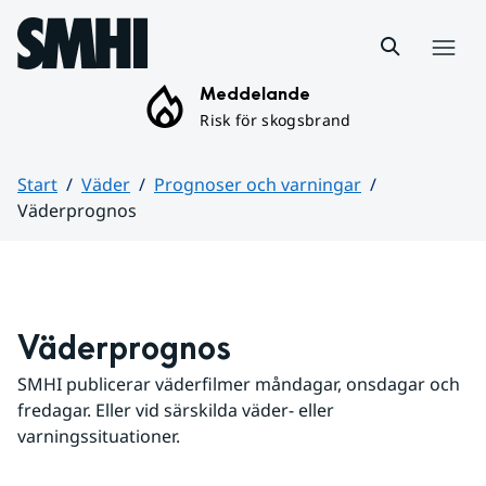
Hoppa till sidans innehåll
Meny
Meddelande
Risk för skogsbrand
Start
Väder
Prognoser och varningar
Väderprognos
Huvudinnehåll
Väderprognos
SMHI publicerar väderfilmer måndagar, onsdagar och 
fredagar. Eller vid särskilda väder- eller 
varningssituationer.