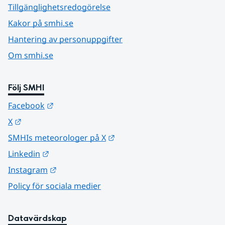
Tillgänglighetsredogörelse
Kakor på smhi.se
Hantering av personuppgifter
Om smhi.se
Följ SMHI
Länk till annan webbplats.
Facebook
Länk till annan webbplats.
X
Länk till annan webbplats.
SMHIs meteorologer på X
Länk till annan webbplats.
Linkedin
Länk till annan webbplats.
Instagram
Policy för sociala medier
Datavärdskap