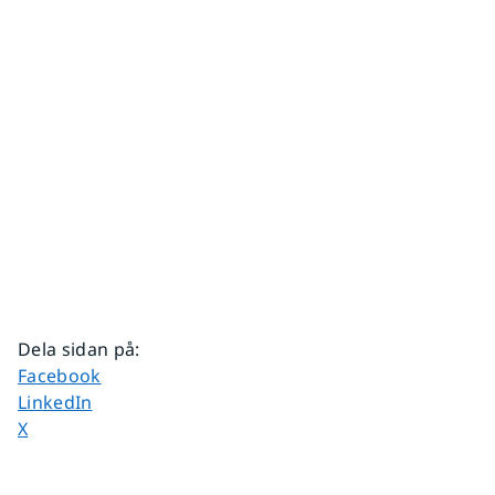
Dela sidan på
:
Dela sidan på
Facebook
Dela sidan på
LinkedIn
Dela sidan på
X