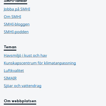
SMHI-länkar
Jobba på SMHI
Om SMHI
SMHI-bloggen
SMHI-podden
Teman
Havsmiljö i kust och hav
Kunskapscentrum för klimatanpassning
Luftkvalitet
SIMAIR
Sjöar och vattendrag
Om webbplatsen