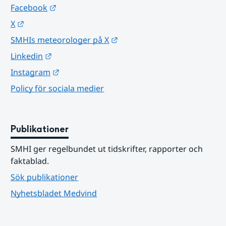
Länk till annan webbplats.
Facebook
Länk till annan webbplats.
X
Länk till annan webbplats.
SMHIs meteorologer på X
Länk till annan webbplats.
Linkedin
Länk till annan webbplats.
Instagram
Policy för sociala medier
Publikationer
SMHI ger regelbundet ut tidskrifter, rapporter och 
faktablad.
Sök publikationer
Nyhetsbladet Medvind