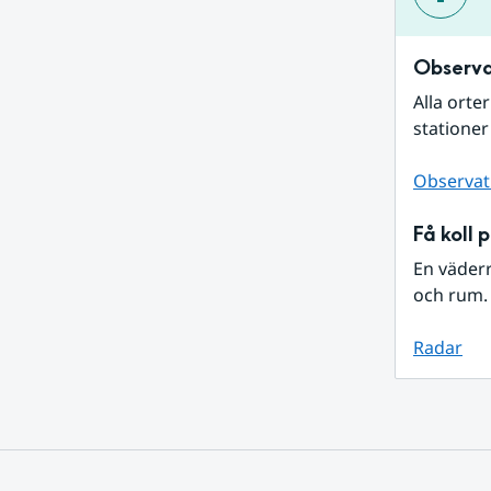
Observa
Alla orte
stationer
Observat
Få koll 
En väder
och rum. 
Radar