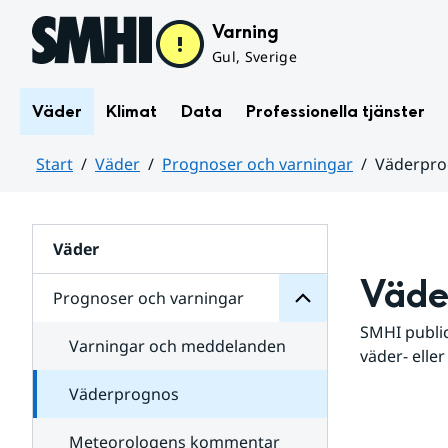
Hoppa till sidans innehåll
Varning
Gul, Sverige
Väder
Klimat
Data
Professionella tjänster
Start
Väder
Prognoser och varningar
Väderpr
varningar
och
Huvudinnehåll
Prognoser
för
Undersidor
Väder
Väde
Prognoser och varningar
SMHI public
Varningar och meddelanden
väder- eller
Väderprognos
Meteorologens kommentar