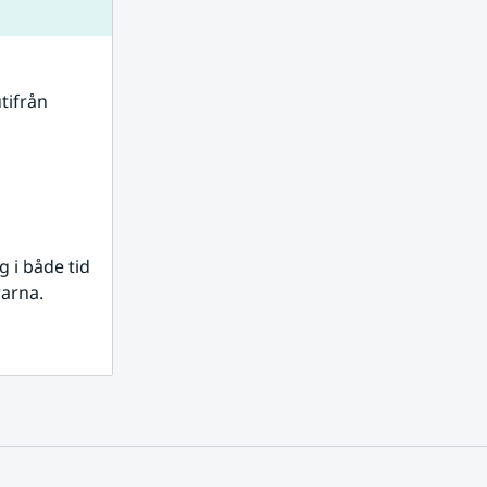
tifrån 
i både tid 
rarna.