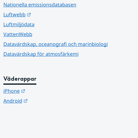
Nationella emissionsdatabasen
Länk till annan webbplats.
Luftwebb
Luftmiljödata
VattenWebb
Datavärdskap, oceanografi och marinbiologi
Datavärdskap för atmosfärkemi
Väderappar
Länk till annan webbplats.
iPhone
Länk till annan webbplats.
Android