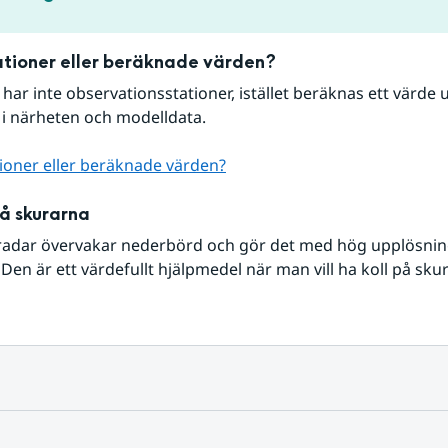
tioner eller beräknade värden?
r har inte observationsstationer, istället beräknas ett värde u
 i närheten och modelldata.
ioner eller beräknade värden?
på skurarna
radar övervakar nederbörd och gör det med hög upplösning 
Den är ett värdefullt hjälpmedel när man vill ha koll på sku