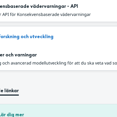
ensbaserade vädervarningar - API
r API för Konsekvensbaserade vädervarningar
Forskning och utveckling
er och varningar
 och avancerad modellutveckling för att du ska veta vad s
e länkar
Lär dig mer