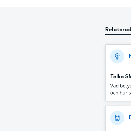
Relaterad
Tolka S
Vad bety
och hur s