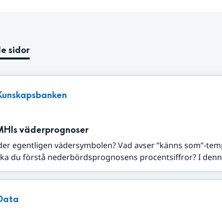
e sidor
Kunskapsbanken
MHIs väderprognoser
der egentligen vädersymbolen? Vad avser ”känns som”-tem
ka du förstå nederbördsprognosens procentsiffror? I denna
Data