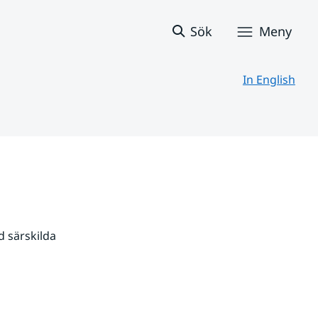
Sök
Meny
In English
 särskilda 