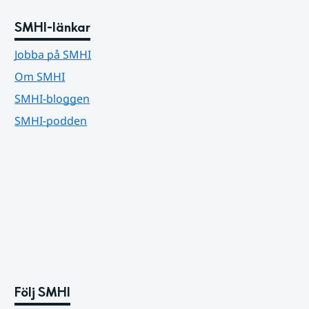
SMHI-länkar
Jobba på SMHI
Om SMHI
SMHI-bloggen
SMHI-podden
Följ SMHI