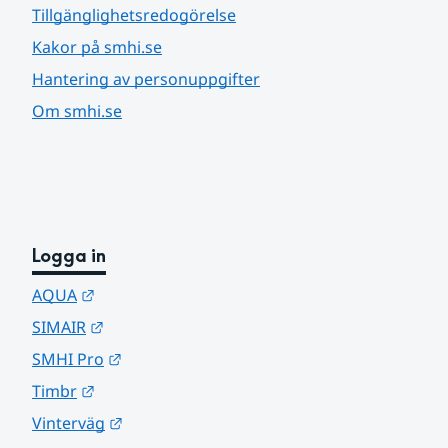
Tillgänglighetsredogörelse
Kakor på smhi.se
Hantering av personuppgifter
Om smhi.se
Logga in
Länk till annan webbplats.
AQUA
Länk till annan webbplats.
SIMAIR
Länk till annan webbplats.
SMHI Pro
Länk till annan webbplats.
Timbr
Länk till annan webbplats.
Vinterväg