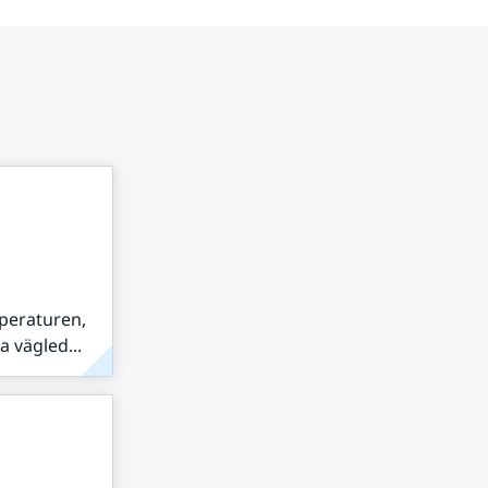
peraturen,
 vägled...