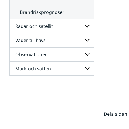
Brandriskprognoser
Radar och satellit
Väder till havs
Undersidor
för
Radar
Observationer
Undersidor
och
för
satellit
Väder
Mark och vatten
Undersidor
till
för
havs
Observationer
Undersidor
för
Mark
och
vatten
Dela sidan