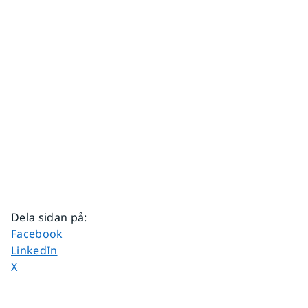
Dela sidan på
:
Dela sidan på
Facebook
Dela sidan på
LinkedIn
Dela sidan på
X