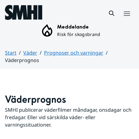
Hoppa till sidans innehåll
Meny
Meddelande
Risk för skogsbrand
Start
Väder
Prognoser och varningar
Väderprognos
Huvudinnehåll
Väderprognos
SMHI publicerar väderfilmer måndagar, onsdagar och 
fredagar. Eller vid särskilda väder- eller 
varningssituationer.