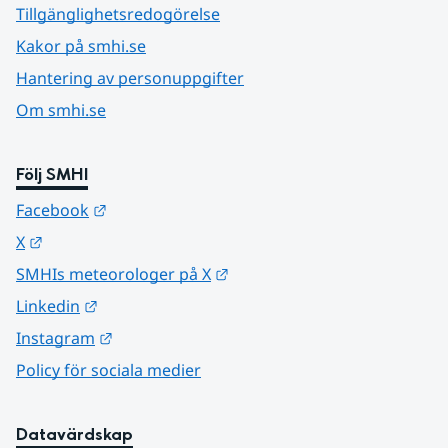
Tillgänglighetsredogörelse
Kakor på smhi.se
Hantering av personuppgifter
Om smhi.se
Följ SMHI
Länk till annan webbplats.
Facebook
Länk till annan webbplats.
X
Länk till annan webbplats.
SMHIs meteorologer på X
Länk till annan webbplats.
Linkedin
Länk till annan webbplats.
Instagram
Policy för sociala medier
Datavärdskap