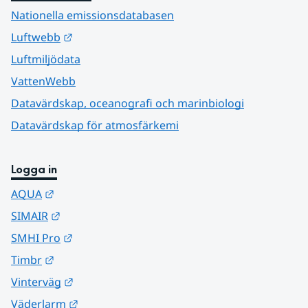
Nationella emissionsdatabasen
Länk till annan webbplats.
Luftwebb
Luftmiljödata
VattenWebb
Datavärdskap, oceanografi och marinbiologi
Datavärdskap för atmosfärkemi
Logga in
Länk till annan webbplats.
AQUA
Länk till annan webbplats.
SIMAIR
Länk till annan webbplats.
SMHI Pro
Länk till annan webbplats.
Timbr
Länk till annan webbplats.
Vinterväg
Länk till annan webbplats.
Väderlarm