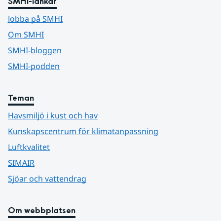
SMHI-länkar
Jobba på SMHI
Om SMHI
SMHI-bloggen
SMHI-podden
Teman
Havsmiljö i kust och hav
Kunskapscentrum för klimatanpassning
Luftkvalitet
SIMAIR
Sjöar och vattendrag
Om webbplatsen