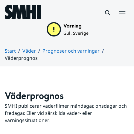
Hoppa till sidans innehåll
Meny
Varning
Gul, Sverige
Start
Väder
Prognoser och varningar
Väderprognos
Huvudinnehåll
Väderprognos
SMHI publicerar väderfilmer måndagar, onsdagar och 
fredagar. Eller vid särskilda väder- eller 
varningssituationer.