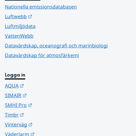
Nationella emissionsdatabasen
Länk till annan webbplats.
Luftwebb
Luftmiljödata
VattenWebb
Datavärdskap, oceanografi och marinbiologi
Datavärdskap för atmosfärkemi
Logga in
Länk till annan webbplats.
AQUA
Länk till annan webbplats.
SIMAIR
Länk till annan webbplats.
SMHI Pro
Länk till annan webbplats.
Timbr
Länk till annan webbplats.
Vinterväg
Länk till annan webbplats.
Väderlarm