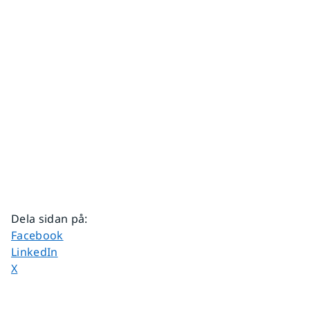
Dela sidan på
:
Dela sidan på
Facebook
Dela sidan på
LinkedIn
Dela sidan på
X