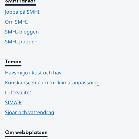
SMHI-länkar
Jobba på SMHI
Om SMHI
SMHI-bloggen
SMHI-podden
Teman
Havsmiljö i kust och hav
Kunskapscentrum för klimatanpassning
Luftkvalitet
SIMAIR
Sjöar och vattendrag
Om webbplatsen