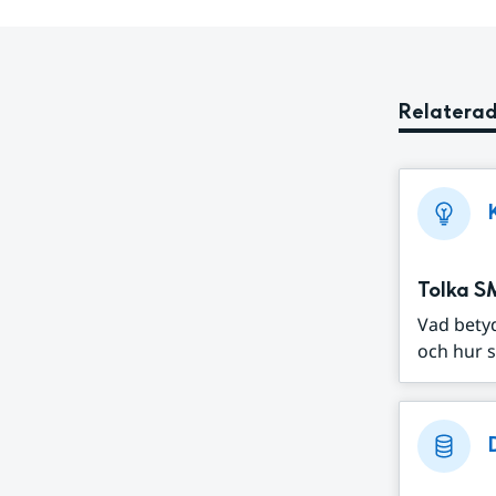
Relaterad
Tolka S
Vad bety
och hur s