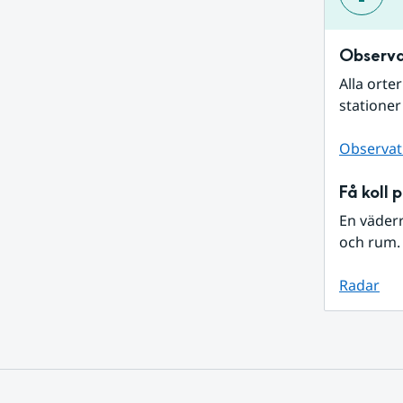
Observa
Alla orte
stationer
Observat
Få koll 
En väder
och rum. 
Radar