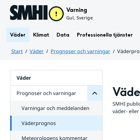
Hoppa till sidans innehåll
Varning
Gul, Sverige
Väder
Klimat
Data
Professionella tjänster
Start
Väder
Prognoser och varningar
Väderpr
varningar
och
Huvudinnehåll
Prognoser
för
Undersidor
Väder
Väde
Prognoser och varningar
SMHI public
Varningar och meddelanden
väder- eller
Väderprognos
Meteorologens kommentar