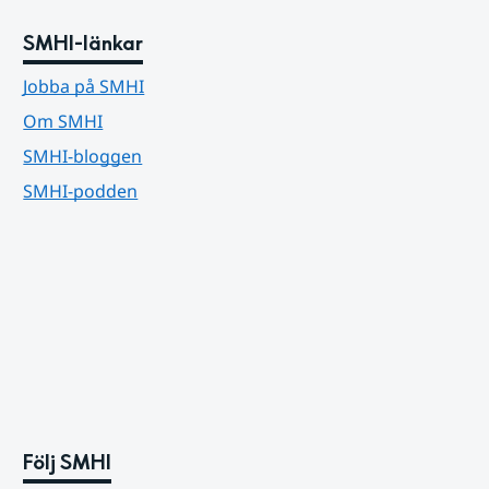
SMHI-länkar
Jobba på SMHI
Om SMHI
SMHI-bloggen
SMHI-podden
Följ SMHI