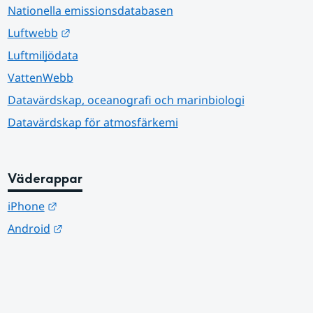
Nationella emissionsdatabasen
Länk till annan webbplats.
Luftwebb
Luftmiljödata
VattenWebb
Datavärdskap, oceanografi och marinbiologi
Datavärdskap för atmosfärkemi
Väderappar
Länk till annan webbplats.
iPhone
Länk till annan webbplats.
Android