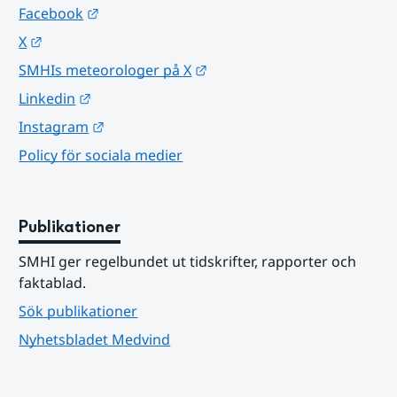
Länk till annan webbplats.
Facebook
Länk till annan webbplats.
X
Länk till annan webbplats.
SMHIs meteorologer på X
Länk till annan webbplats.
Linkedin
Länk till annan webbplats.
Instagram
Policy för sociala medier
Publikationer
SMHI ger regelbundet ut tidskrifter, rapporter och 
faktablad.
Sök publikationer
Nyhetsbladet Medvind