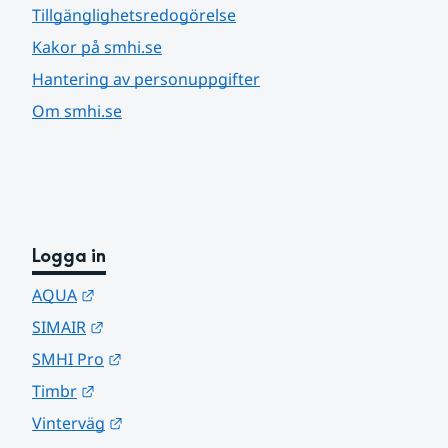
Tillgänglighetsredogörelse
Kakor på smhi.se
Hantering av personuppgifter
Om smhi.se
Logga in
Länk till annan webbplats.
AQUA
Länk till annan webbplats.
SIMAIR
Länk till annan webbplats.
SMHI Pro
Länk till annan webbplats.
Timbr
Länk till annan webbplats.
Vinterväg