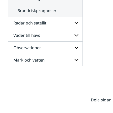
Brandriskprognoser
Radar och satellit
Väder till havs
Undersidor
för
Radar
Observationer
Undersidor
och
för
satellit
Väder
Mark och vatten
Undersidor
till
för
havs
Observationer
Undersidor
för
Mark
och
vatten
Dela sidan