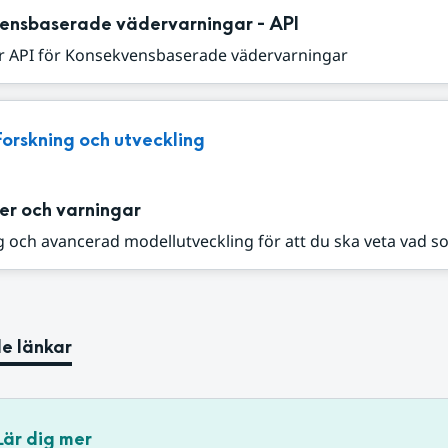
ensbaserade vädervarningar - API
r API för Konsekvensbaserade vädervarningar
Forskning och utveckling
er och varningar
 och avancerad modellutveckling för att du ska veta vad s
e länkar
Lär dig mer