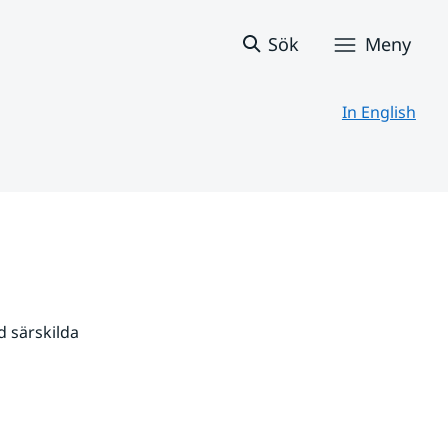
Sök
Meny
In English
 särskilda 