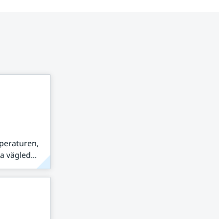
peraturen,
 vägled...