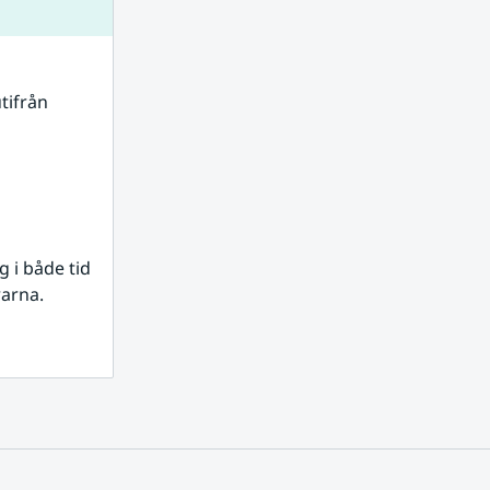
tifrån 
i både tid 
rarna.