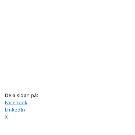
Dela sidan på
:
Dela sidan på
Facebook
Dela sidan på
LinkedIn
Dela sidan på
X