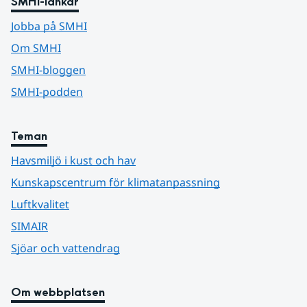
SMHI-länkar
Jobba på SMHI
Om SMHI
SMHI-bloggen
SMHI-podden
Teman
Havsmiljö i kust och hav
Kunskapscentrum för klimatanpassning
Luftkvalitet
SIMAIR
Sjöar och vattendrag
Om webbplatsen