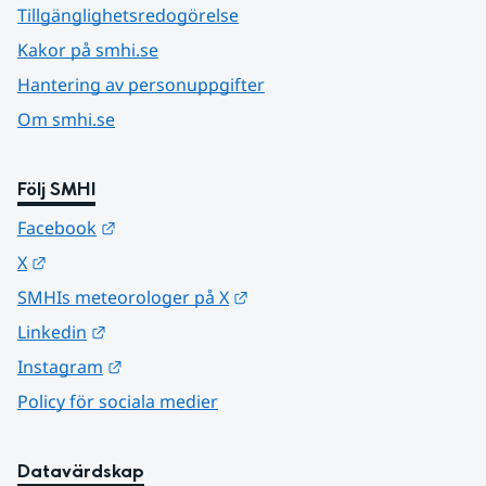
Tillgänglighetsredogörelse
Kakor på smhi.se
Hantering av personuppgifter
Om smhi.se
Följ SMHI
Länk till annan webbplats.
Facebook
Länk till annan webbplats.
X
Länk till annan webbplats.
SMHIs meteorologer på X
Länk till annan webbplats.
Linkedin
Länk till annan webbplats.
Instagram
Policy för sociala medier
Datavärdskap