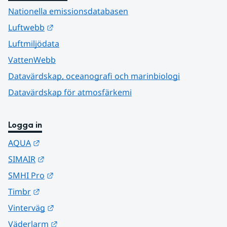
Nationella emissionsdatabasen
Länk till annan webbplats.
Luftwebb
Luftmiljödata
VattenWebb
Datavärdskap, oceanografi och marinbiologi
Datavärdskap för atmosfärkemi
Logga in
Länk till annan webbplats.
AQUA
Länk till annan webbplats.
SIMAIR
Länk till annan webbplats.
SMHI Pro
Länk till annan webbplats.
Timbr
Länk till annan webbplats.
Vinterväg
Länk till annan webbplats.
Väderlarm