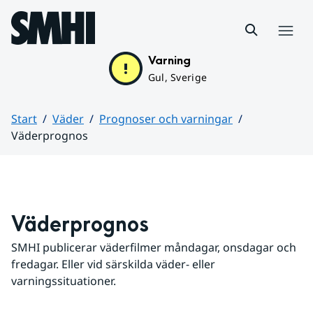
Hoppa till sidans innehåll
Meny
Varning
Gul, Sverige
Start
Väder
Prognoser och varningar
Väderprognos
Huvudinnehåll
Väderprognos
SMHI publicerar väderfilmer måndagar, onsdagar och 
fredagar. Eller vid särskilda väder- eller 
varningssituationer.