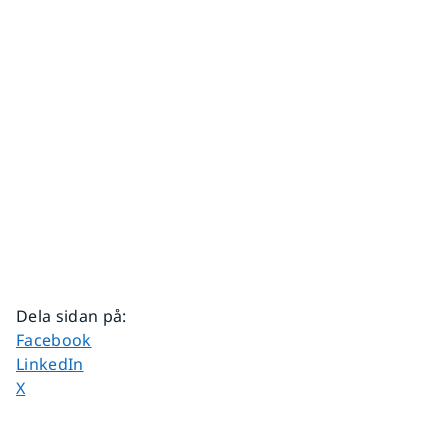
Dela sidan på
:
Dela sidan på
Facebook
Dela sidan på
LinkedIn
Dela sidan på
X