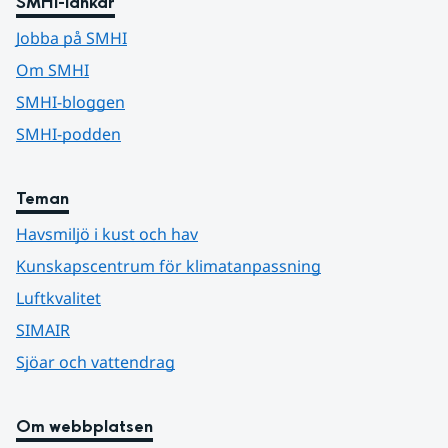
SMHI-länkar
Jobba på SMHI
Om SMHI
SMHI-bloggen
SMHI-podden
Teman
Havsmiljö i kust och hav
Kunskapscentrum för klimatanpassning
Luftkvalitet
SIMAIR
Sjöar och vattendrag
Om webbplatsen