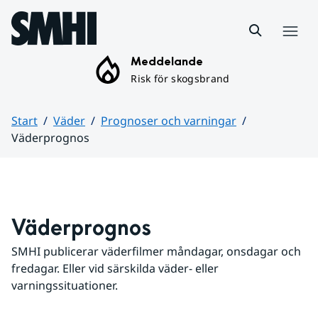
Hoppa till sidans innehåll
Meny
Meddelande
Risk för skogsbrand
Start
Väder
Prognoser och varningar
Väderprognos
Huvudinnehåll
Väderprognos
SMHI publicerar väderfilmer måndagar, onsdagar och 
fredagar. Eller vid särskilda väder- eller 
varningssituationer.