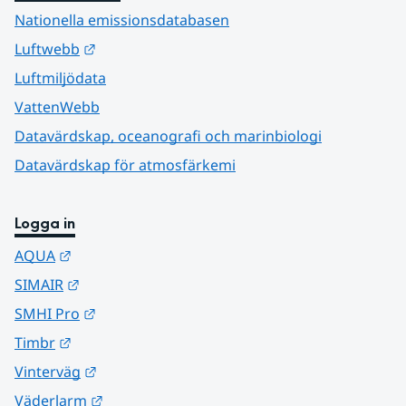
Nationella emissionsdatabasen
Länk till annan webbplats.
Luftwebb
Luftmiljödata
VattenWebb
Datavärdskap, oceanografi och marinbiologi
Datavärdskap för atmosfärkemi
Logga in
Länk till annan webbplats.
AQUA
Länk till annan webbplats.
SIMAIR
Länk till annan webbplats.
SMHI Pro
Länk till annan webbplats.
Timbr
Länk till annan webbplats.
Vinterväg
Länk till annan webbplats.
Väderlarm