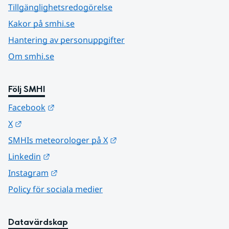
Tillgänglighetsredogörelse
Kakor på smhi.se
Hantering av personuppgifter
Om smhi.se
Följ SMHI
Länk till annan webbplats.
Facebook
Länk till annan webbplats.
X
Länk till annan webbplats.
SMHIs meteorologer på X
Länk till annan webbplats.
Linkedin
Länk till annan webbplats.
Instagram
Policy för sociala medier
Datavärdskap