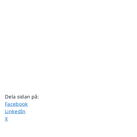
Dela sidan på
:
Dela sidan på
Facebook
Dela sidan på
LinkedIn
Dela sidan på
X