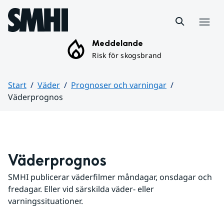
Hoppa till sidans innehåll
Meny
Meddelande
Risk för skogsbrand
Start
Väder
Prognoser och varningar
Väderprognos
Huvudinnehåll
Väderprognos
SMHI publicerar väderfilmer måndagar, onsdagar och 
fredagar. Eller vid särskilda väder- eller 
varningssituationer.