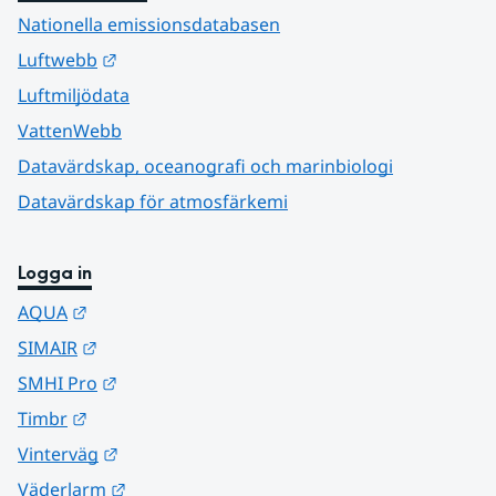
Nationella emissionsdatabasen
Länk till annan webbplats.
Luftwebb
Luftmiljödata
VattenWebb
Datavärdskap, oceanografi och marinbiologi
Datavärdskap för atmosfärkemi
Logga in
Länk till annan webbplats.
AQUA
Länk till annan webbplats.
SIMAIR
Länk till annan webbplats.
SMHI Pro
Länk till annan webbplats.
Timbr
Länk till annan webbplats.
Vinterväg
Länk till annan webbplats.
Väderlarm