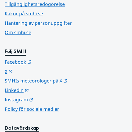
Tillgänglighetsredogörelse
Kakor på smhi.se
Hantering av personuppgifter
Om smhi.se
Följ SMHI
Länk till annan webbplats.
Facebook
Länk till annan webbplats.
X
Länk till annan webbplats.
SMHIs meteorologer på X
Länk till annan webbplats.
Linkedin
Länk till annan webbplats.
Instagram
Policy för sociala medier
Datavärdskap