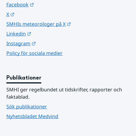
Länk till annan webbplats.
Facebook
Länk till annan webbplats.
X
Länk till annan webbplats.
SMHIs meteorologer på X
Länk till annan webbplats.
Linkedin
Länk till annan webbplats.
Instagram
Policy för sociala medier
Publikationer
SMHI ger regelbundet ut tidskrifter, rapporter och 
faktablad.
Sök publikationer
Nyhetsbladet Medvind