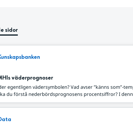
e sidor
Kunskapsbanken
MHIs väderprognoser
der egentligen vädersymbolen? Vad avser ”känns som”-tem
ka du förstå nederbördsprognosens procentsiffror? I denna
Data