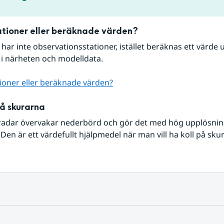
tioner eller beräknade värden?
r har inte observationsstationer, istället beräknas ett värde u
 i närheten och modelldata.
ioner eller beräknade värden?
på skurarna
radar övervakar nederbörd och gör det med hög upplösning 
Den är ett värdefullt hjälpmedel när man vill ha koll på sku