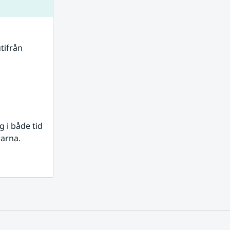
tifrån 
i både tid 
rarna.