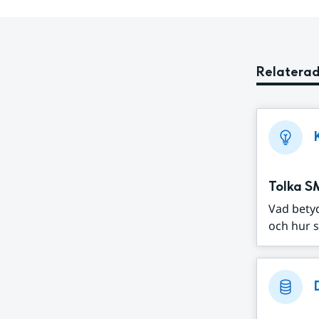
Relaterad
Tolka S
Vad bety
och hur s