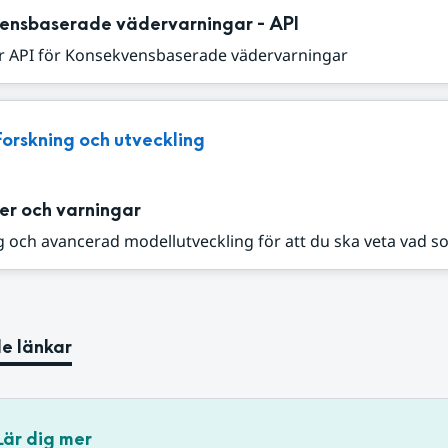
ensbaserade vädervarningar - API
r API för Konsekvensbaserade vädervarningar
Forskning och utveckling
er och varningar
 och avancerad modellutveckling för att du ska veta vad s
e länkar
Lär dig mer