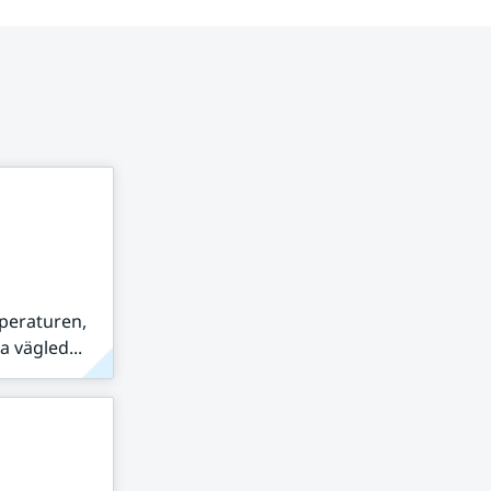
peraturen,
 vägled...