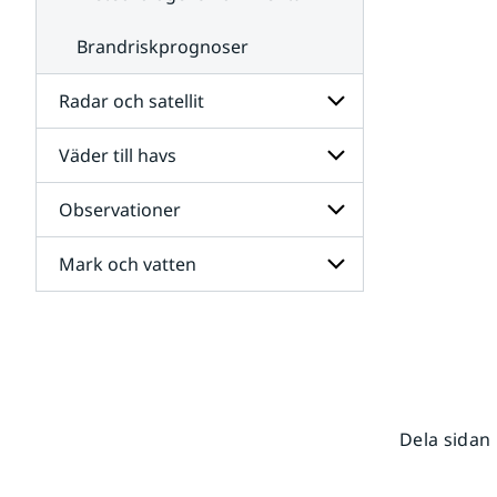
Brandriskprognoser
Radar och satellit
Väder till havs
Undersidor
för
Radar
Observationer
Undersidor
och
för
satellit
Väder
Mark och vatten
Undersidor
till
för
havs
Observationer
Undersidor
för
Mark
och
vatten
Dela sidan