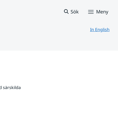
Sök
Meny
In English
 särskilda 