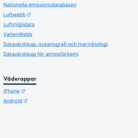
Nationella emissionsdatabasen
Länk till annan webbplats.
Luftwebb
Luftmiljödata
VattenWebb
Datavärdskap, oceanografi och marinbiologi
Datavärdskap för atmosfärkemi
Väderappar
Länk till annan webbplats.
iPhone
Länk till annan webbplats.
Android