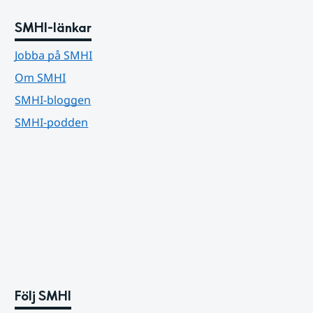
SMHI-länkar
Jobba på SMHI
Om SMHI
SMHI-bloggen
SMHI-podden
Följ SMHI