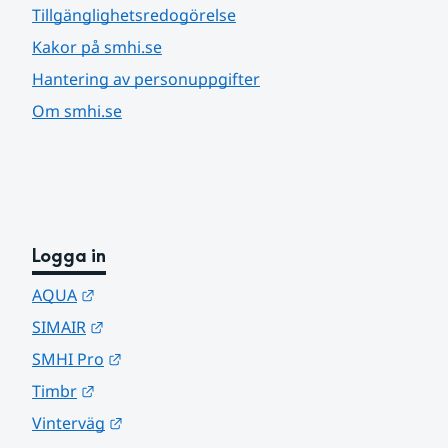
Tillgänglighetsredogörelse
Kakor på smhi.se
Hantering av personuppgifter
Om smhi.se
Logga in
Länk till annan webbplats.
AQUA
Länk till annan webbplats.
SIMAIR
Länk till annan webbplats.
SMHI Pro
Länk till annan webbplats.
Timbr
Länk till annan webbplats.
Vinterväg