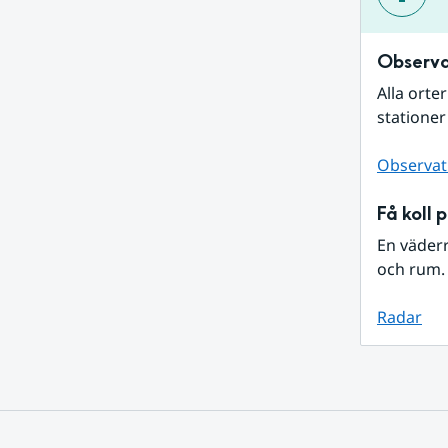
Observa
Alla orte
stationer
Observat
Få koll 
En väder
och rum. 
Radar