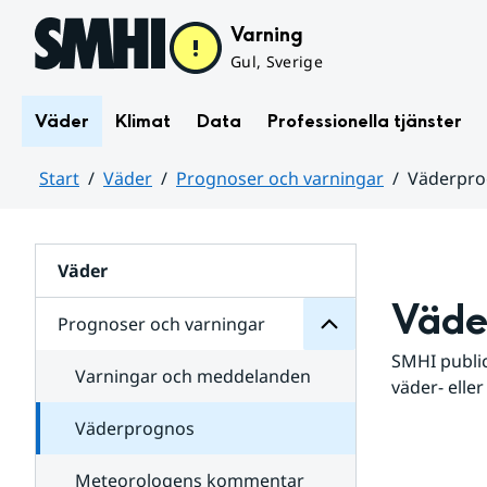
Hoppa till sidans innehåll
Varning
Gul, Sverige
Väder
Klimat
Data
Professionella tjänster
Start
Väder
Prognoser och varningar
Väderpr
varningar
och
Huvudinnehåll
Prognoser
för
Undersidor
Väder
Väde
Prognoser och varningar
SMHI public
Varningar och meddelanden
väder- eller
Väderprognos
Meteorologens kommentar