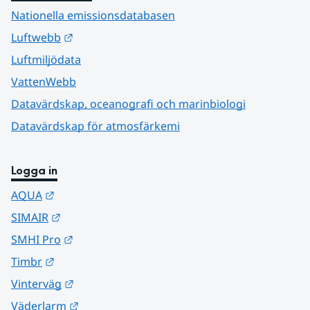
Nationella emissionsdatabasen
Länk till annan webbplats.
Luftwebb
Luftmiljödata
VattenWebb
Datavärdskap, oceanografi och marinbiologi
Datavärdskap för atmosfärkemi
Logga in
Länk till annan webbplats.
AQUA
Länk till annan webbplats.
SIMAIR
Länk till annan webbplats.
SMHI Pro
Länk till annan webbplats.
Timbr
Länk till annan webbplats.
Vinterväg
Länk till annan webbplats.
Väderlarm