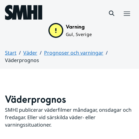
Hoppa till sidans innehåll
Meny
Varning
Gul, Sverige
Start
Väder
Prognoser och varningar
Väderprognos
Huvudinnehåll
Väderprognos
SMHI publicerar väderfilmer måndagar, onsdagar och 
fredagar. Eller vid särskilda väder- eller 
varningssituationer.