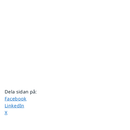
Dela sidan på
:
Dela sidan på
Facebook
Dela sidan på
LinkedIn
Dela sidan på
X