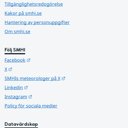
Tillgänglighetsredogörelse
Kakor på smhi.se
Hantering av personuppgifter
Om smhi.se
Följ SMHI
Länk till annan webbplats.
Facebook
Länk till annan webbplats.
X
Länk till annan webbplats.
SMHIs meteorologer på X
Länk till annan webbplats.
Linkedin
Länk till annan webbplats.
Instagram
Policy för sociala medier
Datavärdskap