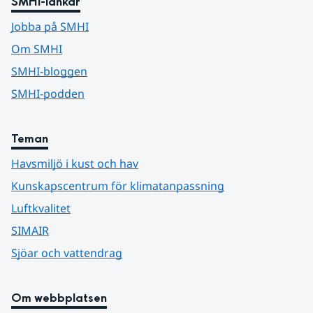
SMHI-länkar
Jobba på SMHI
Om SMHI
SMHI-bloggen
SMHI-podden
Teman
Havsmiljö i kust och hav
Kunskapscentrum för klimatanpassning
Luftkvalitet
SIMAIR
Sjöar och vattendrag
Om webbplatsen