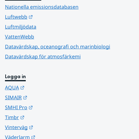
Nationella emissionsdatabasen
Länk till annan webbplats.
Luftwebb
Luftmiljödata
VattenWebb
Datavärdskap, oceanografi och marinbiologi
Datavärdskap för atmosfärkemi
Logga in
Länk till annan webbplats.
AQUA
Länk till annan webbplats.
SIMAIR
Länk till annan webbplats.
SMHI Pro
Länk till annan webbplats.
Timbr
Länk till annan webbplats.
Vinterväg
Länk till annan webbplats.
Väderlarm