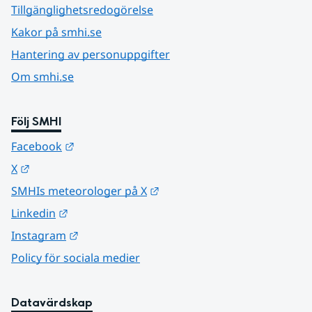
Tillgänglighetsredogörelse
Kakor på smhi.se
Hantering av personuppgifter
Om smhi.se
Följ SMHI
Länk till annan webbplats.
Facebook
Länk till annan webbplats.
X
Länk till annan webbplats.
SMHIs meteorologer på X
Länk till annan webbplats.
Linkedin
Länk till annan webbplats.
Instagram
Policy för sociala medier
Datavärdskap