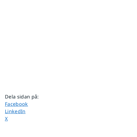
Dela sidan på
:
Dela sidan på
Facebook
Dela sidan på
LinkedIn
Dela sidan på
X