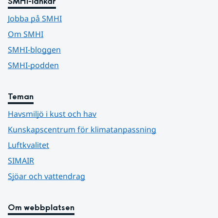
SMHI-länkar
Jobba på SMHI
Om SMHI
SMHI-bloggen
SMHI-podden
Teman
Havsmiljö i kust och hav
Kunskapscentrum för klimatanpassning
Luftkvalitet
SIMAIR
Sjöar och vattendrag
Om webbplatsen