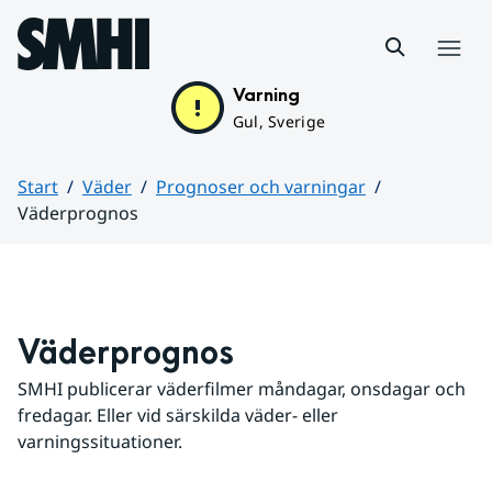
Hoppa till sidans innehåll
Meny
Varning
Gul, Sverige
Start
Väder
Prognoser och varningar
Väderprognos
Huvudinnehåll
Väderprognos
SMHI publicerar väderfilmer måndagar, onsdagar och 
fredagar. Eller vid särskilda väder- eller 
varningssituationer.