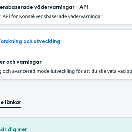
ensbaserade vädervarningar - API
r API för Konsekvensbaserade vädervarningar
Forskning och utveckling
er och varningar
 och avancerad modellutveckling för att du ska veta vad s
e länkar
Lär dig mer