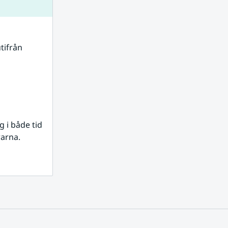
tifrån 
i både tid 
rarna.