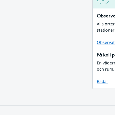
Observa
Alla orte
stationer
Observat
Få koll 
En väder
och rum. 
Radar