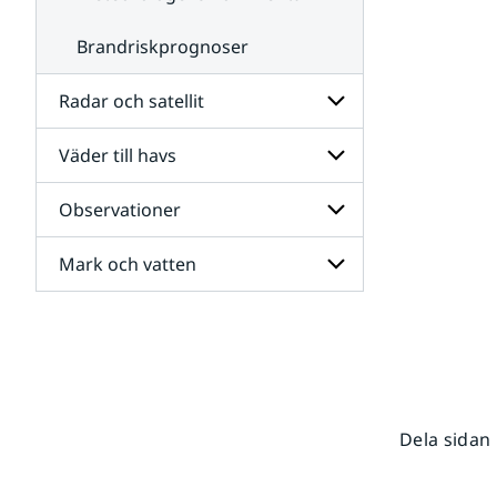
Brandriskprognoser
Radar och satellit
Väder till havs
Undersidor
för
Radar
Observationer
Undersidor
och
för
satellit
Väder
Mark och vatten
Undersidor
till
för
havs
Observationer
Undersidor
för
Mark
och
vatten
Dela sidan