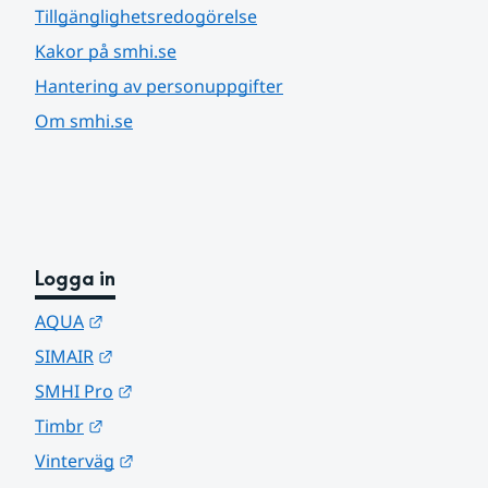
Tillgänglighetsredogörelse
Kakor på smhi.se
Hantering av personuppgifter
Om smhi.se
Logga in
Länk till annan webbplats.
AQUA
Länk till annan webbplats.
SIMAIR
Länk till annan webbplats.
SMHI Pro
Länk till annan webbplats.
Timbr
Länk till annan webbplats.
Vinterväg