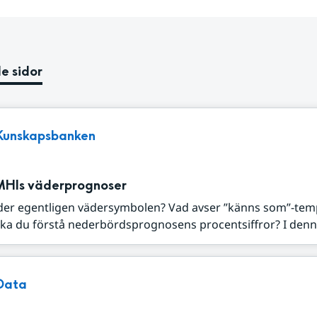
e sidor
Kunskapsbanken
MHIs väderprognoser
der egentligen vädersymbolen? Vad avser ”känns som”-tem
ka du förstå nederbördsprognosens procentsiffror? I denna
Data