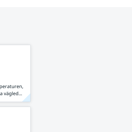
peraturen,
 vägled...