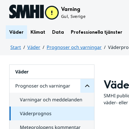
Hoppa till sidans innehåll
Varning
Gul, Sverige
Väder
Klimat
Data
Professionella tjänster
Start
Väder
Prognoser och varningar
Väderpr
varningar
och
Huvudinnehåll
Prognoser
för
Undersidor
Väder
Väde
Prognoser och varningar
SMHI public
Varningar och meddelanden
väder- eller
Väderprognos
Meteorologens kommentar