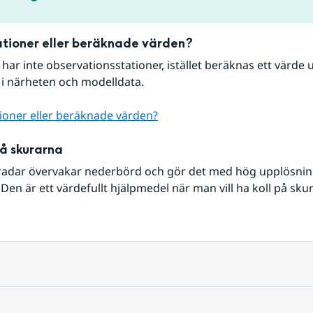
tioner eller beräknade värden?
r har inte observationsstationer, istället beräknas ett värde u
 i närheten och modelldata.
ioner eller beräknade värden?
på skurarna
radar övervakar nederbörd och gör det med hög upplösning 
Den är ett värdefullt hjälpmedel när man vill ha koll på sku