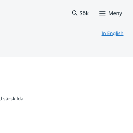
Sök
Meny
In English
 särskilda 