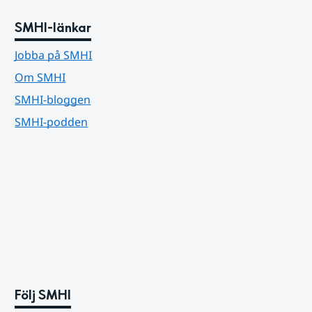
SMHI-länkar
Jobba på SMHI
Om SMHI
SMHI-bloggen
SMHI-podden
Följ SMHI