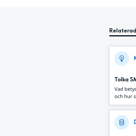
Relaterad
Tolka S
Vad bety
och hur s