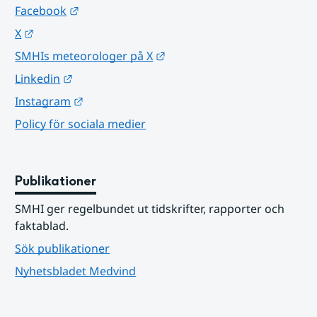
Länk till annan webbplats.
Facebook
Länk till annan webbplats.
X
Länk till annan webbplats.
SMHIs meteorologer på X
Länk till annan webbplats.
Linkedin
Länk till annan webbplats.
Instagram
Policy för sociala medier
Publikationer
SMHI ger regelbundet ut tidskrifter, rapporter och 
faktablad.
Sök publikationer
Nyhetsbladet Medvind