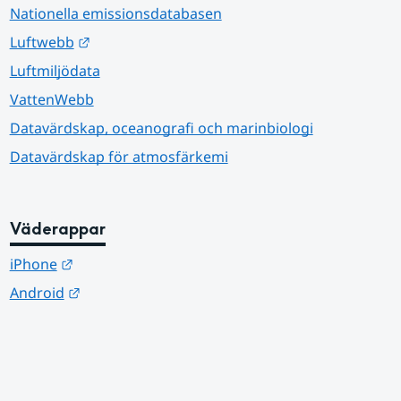
Nationella emissionsdatabasen
Länk till annan webbplats.
Luftwebb
Luftmiljödata
VattenWebb
Datavärdskap, oceanografi och marinbiologi
Datavärdskap för atmosfärkemi
Väderappar
Länk till annan webbplats.
iPhone
Länk till annan webbplats.
Android