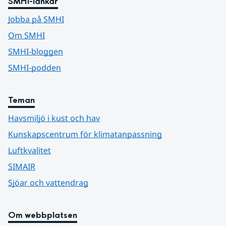
SMHI-länkar
Jobba på SMHI
Om SMHI
SMHI-bloggen
SMHI-podden
Teman
Havsmiljö i kust och hav
Kunskapscentrum för klimatanpassning
Luftkvalitet
SIMAIR
Sjöar och vattendrag
Om webbplatsen