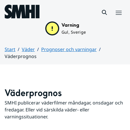
Hoppa till sidans innehåll
Meny
Varning
Gul, Sverige
Start
Väder
Prognoser och varningar
Väderprognos
Huvudinnehåll
Väderprognos
SMHI publicerar väderfilmer måndagar, onsdagar och 
fredagar. Eller vid särskilda väder- eller 
varningssituationer.