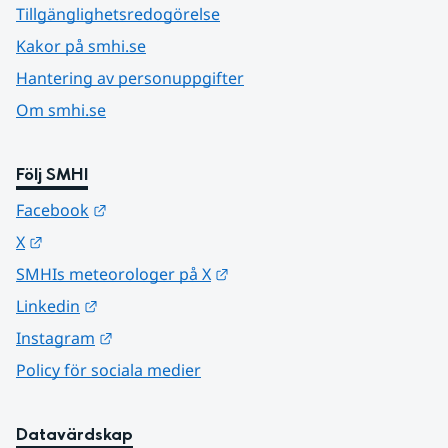
Tillgänglighetsredogörelse
Kakor på smhi.se
Hantering av personuppgifter
Om smhi.se
Följ SMHI
Länk till annan webbplats.
Facebook
Länk till annan webbplats.
X
Länk till annan webbplats.
SMHIs meteorologer på X
Länk till annan webbplats.
Linkedin
Länk till annan webbplats.
Instagram
Policy för sociala medier
Datavärdskap