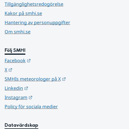
Tillgänglighetsredogörelse
Kakor på smhi.se
Hantering av personuppgifter
Om smhi.se
Följ SMHI
Länk till annan webbplats.
Facebook
Länk till annan webbplats.
X
Länk till annan webbplats.
SMHIs meteorologer på X
Länk till annan webbplats.
Linkedin
Länk till annan webbplats.
Instagram
Policy för sociala medier
Datavärdskap