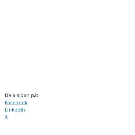
Dela sidan på
:
Dela sidan på
Facebook
Dela sidan på
LinkedIn
Dela sidan på
X