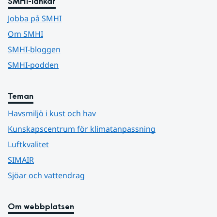
SMHI-länkar
Jobba på SMHI
Om SMHI
SMHI-bloggen
SMHI-podden
Teman
Havsmiljö i kust och hav
Kunskapscentrum för klimatanpassning
Luftkvalitet
SIMAIR
Sjöar och vattendrag
Om webbplatsen