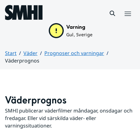
Hoppa till sidans innehåll
Meny
Varning
Gul, Sverige
Start
Väder
Prognoser och varningar
Väderprognos
Huvudinnehåll
Väderprognos
SMHI publicerar väderfilmer måndagar, onsdagar och 
fredagar. Eller vid särskilda väder- eller 
varningssituationer.