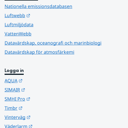
Nationella emissionsdatabasen
Länk till annan webbplats.
Luftwebb
Luftmiljödata
VattenWebb
Datavärdskap, oceanografi och marinbiologi
Datavärdskap för atmosfärkemi
Logga in
Länk till annan webbplats.
AQUA
Länk till annan webbplats.
SIMAIR
Länk till annan webbplats.
SMHI Pro
Länk till annan webbplats.
Timbr
Länk till annan webbplats.
Vinterväg
Länk till annan webbplats.
Väderlarm