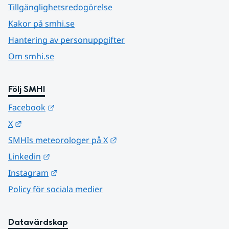
Tillgänglighetsredogörelse
Kakor på smhi.se
Hantering av personuppgifter
Om smhi.se
Följ SMHI
Länk till annan webbplats.
Facebook
Länk till annan webbplats.
X
Länk till annan webbplats.
SMHIs meteorologer på X
Länk till annan webbplats.
Linkedin
Länk till annan webbplats.
Instagram
Policy för sociala medier
Datavärdskap