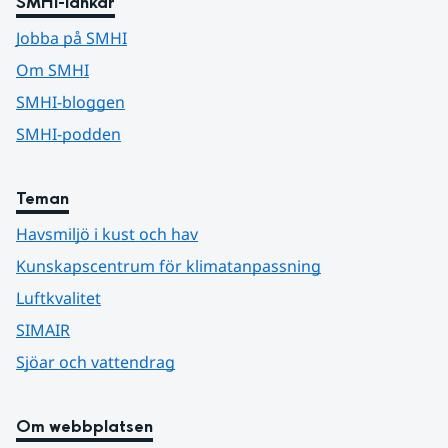
SMHI-länkar
Jobba på SMHI
Om SMHI
SMHI-bloggen
SMHI-podden
Teman
Havsmiljö i kust och hav
Kunskapscentrum för klimatanpassning
Luftkvalitet
SIMAIR
Sjöar och vattendrag
Om webbplatsen