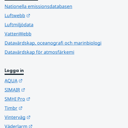
Nationella emissionsdatabasen
Länk till annan webbplats.
Luftwebb
Luftmiljödata
VattenWebb
Datavärdskap, oceanografi och marinbiologi
Datavärdskap för atmosfärkemi
Logga in
Länk till annan webbplats.
AQUA
Länk till annan webbplats.
SIMAIR
Länk till annan webbplats.
SMHI Pro
Länk till annan webbplats.
Timbr
Länk till annan webbplats.
Vinterväg
Länk till annan webbplats.
Väderlarm