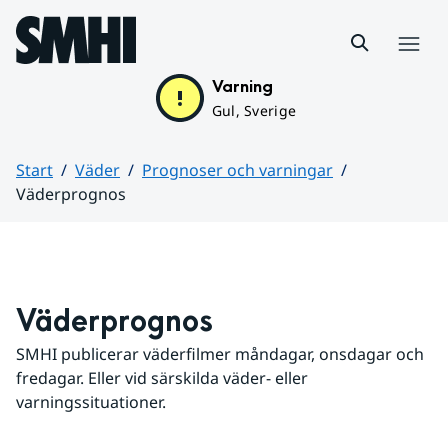
Hoppa till sidans innehåll
Meny
Varning
Gul, Sverige
Start
Väder
Prognoser och varningar
Väderprognos
Huvudinnehåll
Väderprognos
SMHI publicerar väderfilmer måndagar, onsdagar och 
fredagar. Eller vid särskilda väder- eller 
varningssituationer.