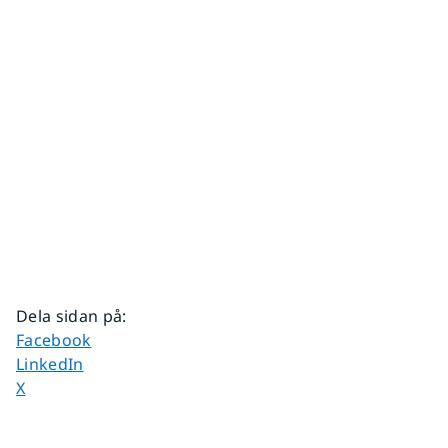
Dela sidan på
:
Dela sidan på
Facebook
Dela sidan på
LinkedIn
Dela sidan på
X