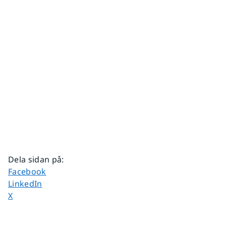
Dela sidan på
:
Dela sidan på
Facebook
Dela sidan på
LinkedIn
Dela sidan på
X