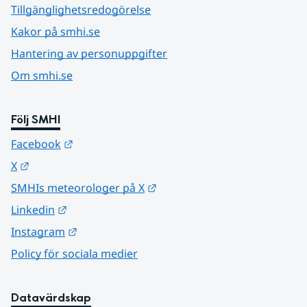
Tillgänglighetsredogörelse
Kakor på smhi.se
Hantering av personuppgifter
Om smhi.se
Följ SMHI
Länk till annan webbplats.
Facebook
Länk till annan webbplats.
X
Länk till annan webbplats.
SMHIs meteorologer på X
Länk till annan webbplats.
Linkedin
Länk till annan webbplats.
Instagram
Policy för sociala medier
Datavärdskap