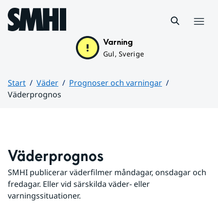
Hoppa till sidans innehåll
Meny
Varning
Gul, Sverige
Start
Väder
Prognoser och varningar
Väderprognos
Huvudinnehåll
Väderprognos
SMHI publicerar väderfilmer måndagar, onsdagar och 
fredagar. Eller vid särskilda väder- eller 
varningssituationer.