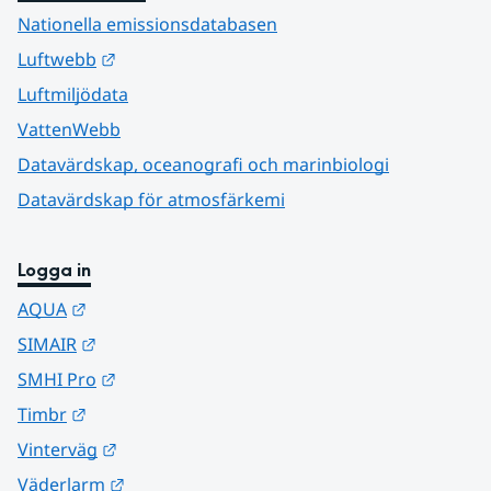
Nationella emissionsdatabasen
Länk till annan webbplats.
Luftwebb
Luftmiljödata
VattenWebb
Datavärdskap, oceanografi och marinbiologi
Datavärdskap för atmosfärkemi
Logga in
Länk till annan webbplats.
AQUA
Länk till annan webbplats.
SIMAIR
Länk till annan webbplats.
SMHI Pro
Länk till annan webbplats.
Timbr
Länk till annan webbplats.
Vinterväg
Länk till annan webbplats.
Väderlarm