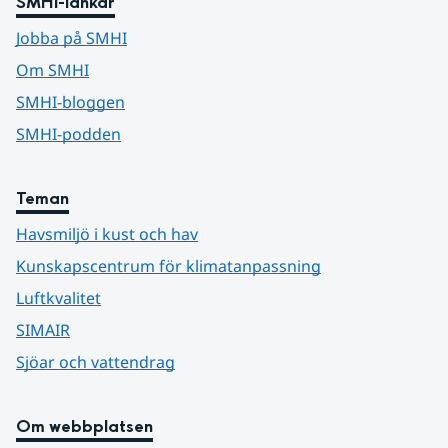
SMHI-länkar
Jobba på SMHI
Om SMHI
SMHI-bloggen
SMHI-podden
Teman
Havsmiljö i kust och hav
Kunskapscentrum för klimatanpassning
Luftkvalitet
SIMAIR
Sjöar och vattendrag
Om webbplatsen