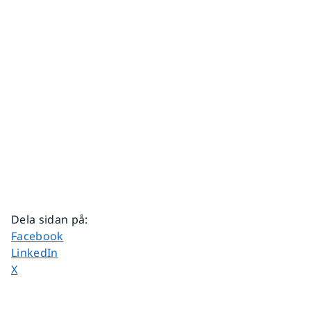
Dela sidan på
:
Dela sidan på
Facebook
Dela sidan på
LinkedIn
Dela sidan på
X