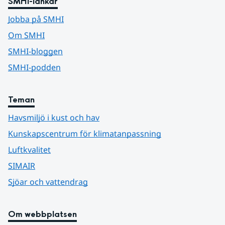
SMHI-länkar
Jobba på SMHI
Om SMHI
SMHI-bloggen
SMHI-podden
Teman
Havsmiljö i kust och hav
Kunskapscentrum för klimatanpassning
Luftkvalitet
SIMAIR
Sjöar och vattendrag
Om webbplatsen