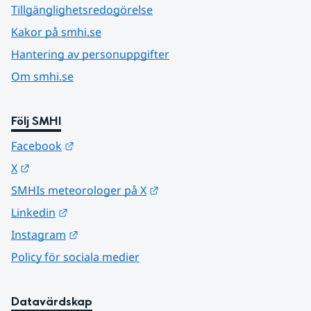
Tillgänglighetsredogörelse
Kakor på smhi.se
Hantering av personuppgifter
Om smhi.se
Följ SMHI
Länk till annan webbplats.
Facebook
Länk till annan webbplats.
X
Länk till annan webbplats.
SMHIs meteorologer på X
Länk till annan webbplats.
Linkedin
Länk till annan webbplats.
Instagram
Policy för sociala medier
Datavärdskap