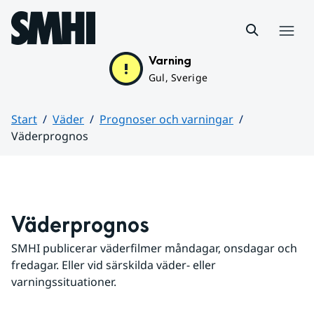
Hoppa till sidans innehåll
Meny
Varning
Gul, Sverige
Start
Väder
Prognoser och varningar
Väderprognos
Huvudinnehåll
Väderprognos
SMHI publicerar väderfilmer måndagar, onsdagar och 
fredagar. Eller vid särskilda väder- eller 
varningssituationer.