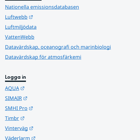
Nationella emissionsdatabasen
Länk till annan webbplats.
Luftwebb
Luftmiljödata
VattenWebb
Datavärdskap, oceanografi och marinbiologi
Datavärdskap för atmosfärkemi
Logga in
Länk till annan webbplats.
AQUA
Länk till annan webbplats.
SIMAIR
Länk till annan webbplats.
SMHI Pro
Länk till annan webbplats.
Timbr
Länk till annan webbplats.
Vinterväg
Länk till annan webbplats.
Väderlarm