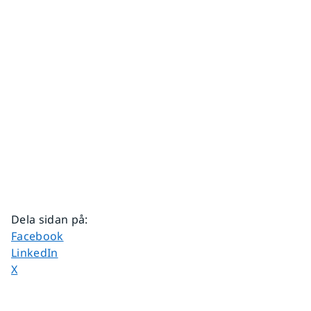
Dela sidan på
:
Dela sidan på
Facebook
Dela sidan på
LinkedIn
Dela sidan på
X