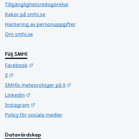
Tillgänglighetsredogörelse
Kakor på smhi.se
Hantering av personuppgifter
Om smhi.se
Följ SMHI
Länk till annan webbplats.
Facebook
Länk till annan webbplats.
X
Länk till annan webbplats.
SMHIs meteorologer på X
Länk till annan webbplats.
Linkedin
Länk till annan webbplats.
Instagram
Policy för sociala medier
Datavärdskap