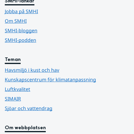
SMHI-länkar
Jobba på SMHI
Om SMHI
SMHI-bloggen
SMHI-podden
Teman
Havsmiljö i kust och hav
Kunskapscentrum för klimatanpassning
Luftkvalitet
SIMAIR
Sjöar och vattendrag
Om webbplatsen