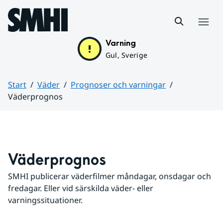
Hoppa till sidans innehåll
Meny
Varning
Gul, Sverige
Start
Väder
Prognoser och varningar
Väderprognos
Huvudinnehåll
Väderprognos
SMHI publicerar väderfilmer måndagar, onsdagar och 
fredagar. Eller vid särskilda väder- eller 
varningssituationer.