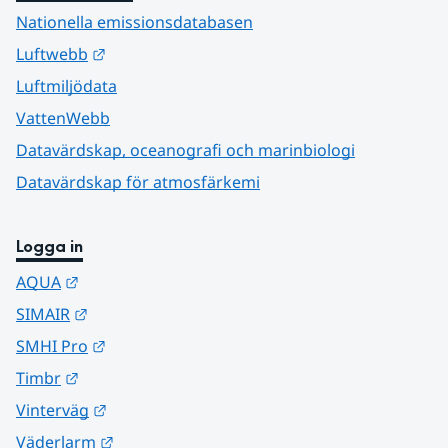
Nationella emissionsdatabasen
Länk till annan webbplats.
Luftwebb
Luftmiljödata
VattenWebb
Datavärdskap, oceanografi och marinbiologi
Datavärdskap för atmosfärkemi
Logga in
Länk till annan webbplats.
AQUA
Länk till annan webbplats.
SIMAIR
Länk till annan webbplats.
SMHI Pro
Länk till annan webbplats.
Timbr
Länk till annan webbplats.
Vinterväg
Länk till annan webbplats.
Väderlarm