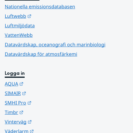
Nationella emissionsdatabasen
Länk till annan webbplats.
Luftwebb
Luftmiljödata
VattenWebb
Datavärdskap, oceanografi och marinbiologi
Datavärdskap för atmosfärkemi
Logga in
Länk till annan webbplats.
AQUA
Länk till annan webbplats.
SIMAIR
Länk till annan webbplats.
SMHI Pro
Länk till annan webbplats.
Timbr
Länk till annan webbplats.
Vinterväg
Länk till annan webbplats.
Väderlarm