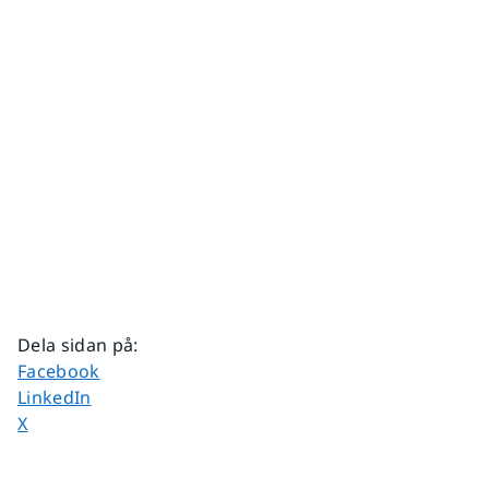
Dela sidan på
:
Dela sidan på
Facebook
Dela sidan på
LinkedIn
Dela sidan på
X