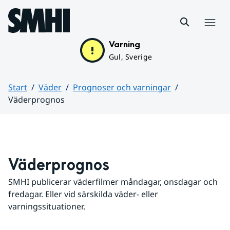
Hoppa till sidans innehåll
Meny
Varning
Gul, Sverige
Start
Väder
Prognoser och varningar
Väderprognos
Huvudinnehåll
Väderprognos
SMHI publicerar väderfilmer måndagar, onsdagar och 
fredagar. Eller vid särskilda väder- eller 
varningssituationer.