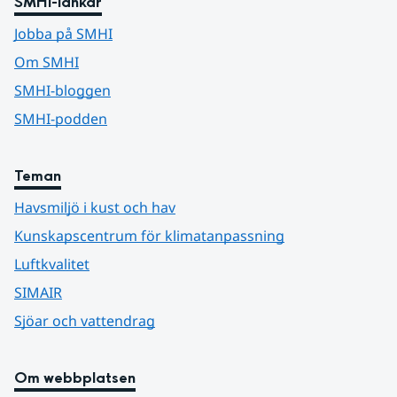
SMHI-länkar
Jobba på SMHI
Om SMHI
SMHI-bloggen
SMHI-podden
Teman
Havsmiljö i kust och hav
Kunskapscentrum för klimatanpassning
Luftkvalitet
SIMAIR
Sjöar och vattendrag
Om webbplatsen