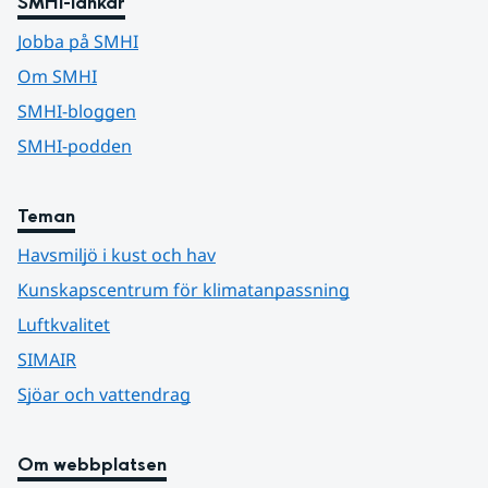
SMHI-länkar
Jobba på SMHI
Om SMHI
SMHI-bloggen
SMHI-podden
Teman
Havsmiljö i kust och hav
Kunskapscentrum för klimatanpassning
Luftkvalitet
SIMAIR
Sjöar och vattendrag
Om webbplatsen