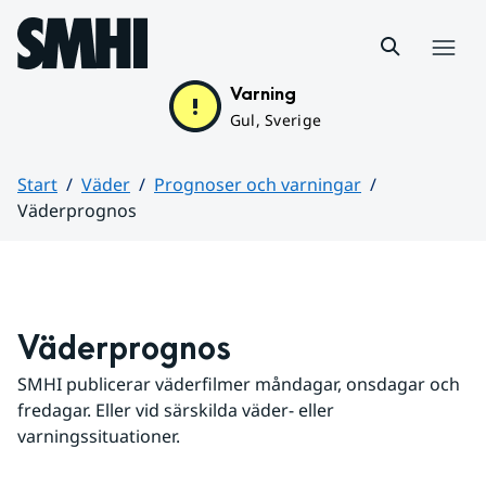
Hoppa till sidans innehåll
Meny
Varning
Gul, Sverige
Start
Väder
Prognoser och varningar
Väderprognos
Huvudinnehåll
Väderprognos
SMHI publicerar väderfilmer måndagar, onsdagar och 
fredagar. Eller vid särskilda väder- eller 
varningssituationer.