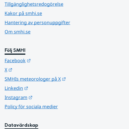
Tillgänglighetsredogörelse
Kakor på smhi.se
Hantering av personuppgifter
Om smhi.se
Följ SMHI
Länk till annan webbplats.
Facebook
Länk till annan webbplats.
X
Länk till annan webbplats.
SMHIs meteorologer på X
Länk till annan webbplats.
Linkedin
Länk till annan webbplats.
Instagram
Policy för sociala medier
Datavärdskap