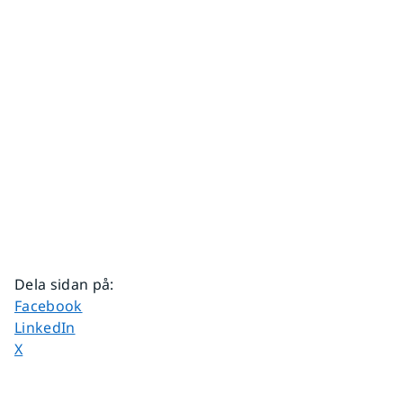
Dela sidan på
:
Dela sidan på
Facebook
Dela sidan på
LinkedIn
Dela sidan på
X