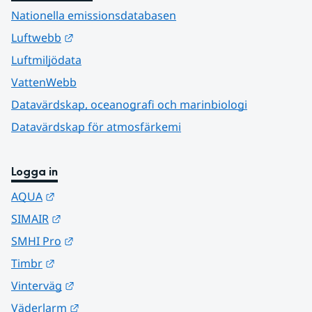
Nationella emissionsdatabasen
Länk till annan webbplats.
Luftwebb
Luftmiljödata
VattenWebb
Datavärdskap, oceanografi och marinbiologi
Datavärdskap för atmosfärkemi
Logga in
Länk till annan webbplats.
AQUA
Länk till annan webbplats.
SIMAIR
Länk till annan webbplats.
SMHI Pro
Länk till annan webbplats.
Timbr
Länk till annan webbplats.
Vinterväg
Länk till annan webbplats.
Väderlarm